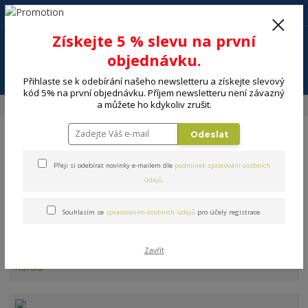
+420 602 494 600
Po-Pá, 9-16 hod.
0
Získejte 5 % slevu na první
0 Kč
objednávku.
Menu
Přihlaste se k odebírání našeho newsletteru a získejte slevový
kód 5% na první objednávku. Příjem newsletteru není závazný
a můžete ho kdykoliv zrušit.
Úvod
DÍLNA A ZAHRADA
Bazény a vodní sporty
Nafukovací lehátka
Odeslat
Přeji si odebírat novinky e-mailem dle
podmínek zpracování osobních
údajů
.
Nafukovací lehátka
Souhlasím se
zpracováním osobních údajů
pro účely registrace.
Zavřít
Elektrické nářadí