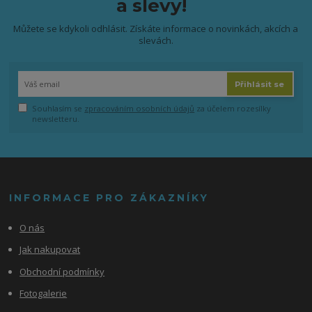
a slevy!
Můžete se kdykoli odhlásit. Získáte informace o novinkách, akcích a
slevách.
Přihlásit se
Souhlasím se
zpracováním osobních údajů
za účelem rozesílky
newsletteru.
INFORMACE PRO ZÁKAZNÍKY
O nás
Jak nakupovat
Obchodní podmínky
Fotogalerie