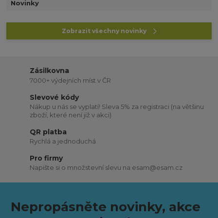
Novinky
Zobrazit všechny novinky
Zásilkovna
7000+ výdejních míst v ČR
Slevové kódy
Nákup u nás se vyplatí! Sleva 5% za registraci (na většinu
zboží, které není již v akci)
QR platba
Rychlá a jednoduchá
Pro firmy
Napište si o množstevní slevu na esam@esam.cz
Nepropásněte novinky, akce