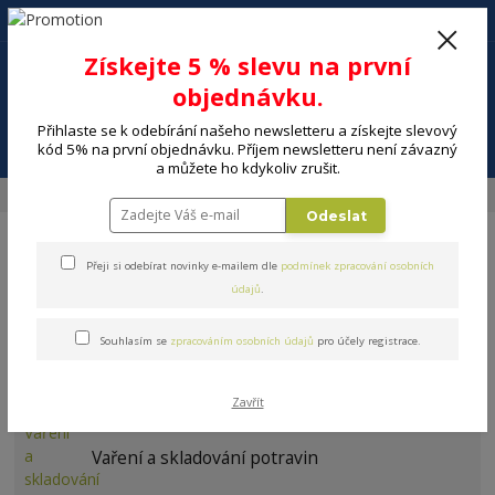
+420 602 494 600
Po-Pá, 9-16 hod.
0
Získejte 5 % slevu na první
0 Kč
objednávku.
Přihlaste se k odebírání našeho newsletteru a získejte slevový
Menu
kód 5% na první objednávku. Příjem newsletteru není závazný
a můžete ho kdykoliv zrušit.
Úvod
DOMÁCNOST
Sport, outdoor, hračky
Hračky
Odeslat
Přeji si odebírat novinky e-mailem dle
podmínek zpracování osobních
údajů
.
Souhlasím se
zpracováním osobních údajů
pro účely registrace.
Hračky
Zavřít
Vaření a skladování potravin