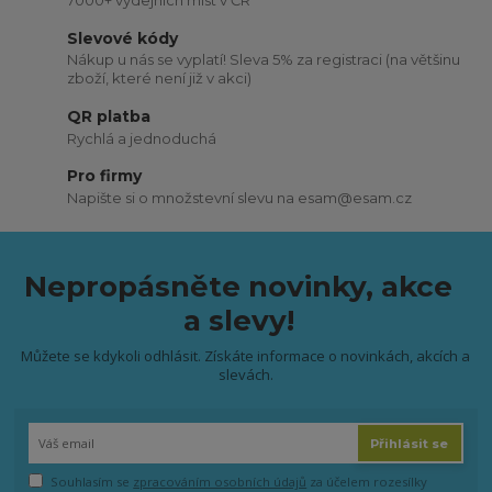
7000+ výdejních míst v ČR
Slevové kódy
Nákup u nás se vyplatí! Sleva 5% za registraci (na většinu
zboží, které není již v akci)
QR platba
Rychlá a jednoduchá
Pro firmy
Napište si o množstevní slevu na esam@esam.cz
Nepropásněte novinky, akce
a slevy!
Můžete se kdykoli odhlásit. Získáte informace o novinkách, akcích a
slevách.
Přihlásit se
Souhlasím se
zpracováním osobních údajů
za účelem rozesílky