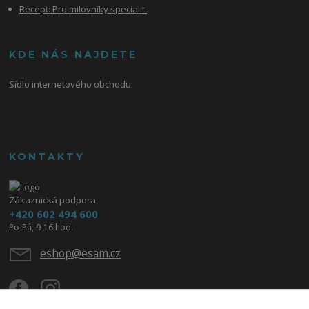
Recept: Pro milovníky specialit.
KDE NÁS NAJDETE
Sídlo internetového obchodu:
KONTAKTY
Zákaznická podpora
+420 602 494 600
Po-Pá, 9-16 hod.
eshop@esam.cz