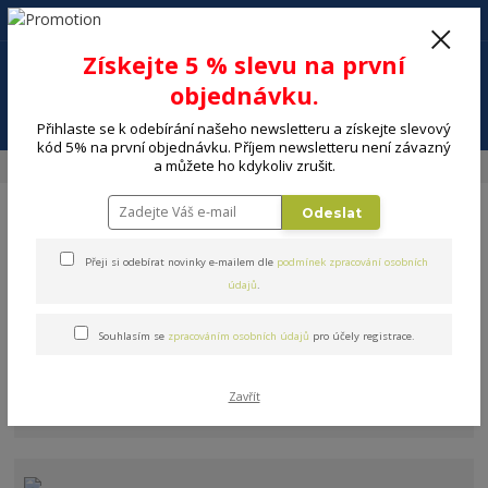
+420 602 494 600
Po-Pá, 9-16 hod.
0
Získejte 5 % slevu na první
0 Kč
objednávku.
Menu
Přihlaste se k odebírání našeho newsletteru a získejte slevový
kód 5% na první objednávku. Příjem newsletteru není závazný
a můžete ho kdykoliv zrušit.
Úvod
ELEKTRO
Zabezpečovací technika
Detektory
Odeslat
Přeji si odebírat novinky e-mailem dle
podmínek zpracování osobních
údajů
.
Detektory
Souhlasím se
zpracováním osobních údajů
pro účely registrace.
Televize
Zavřít