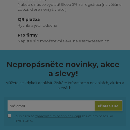
Nákup u nás se vyplatí! Sleva 5% za registraci (na většinu
zboží, které není již v akci)
QR platba
Rychlá a jednoduchá
Pro firmy
Napište si o množstevní slevu na esam@esam.cz
Nepropásněte novinky, akce
a slevy!
Můžete se kdykoli odhlásit. Získáte informace o novinkách, akcích a
slevách.
Přihlásit se
Souhlasím se
zpracováním osobních údajů
za účelem rozesílky
newsletteru.