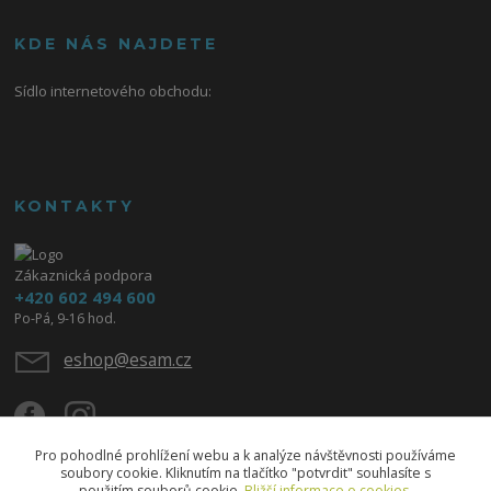
KDE NÁS NAJDETE
Sídlo internetového obchodu:
KONTAKTY
Zákaznická podpora
+420 602 494 600
Po-Pá, 9-16 hod.
eshop@esam.cz
Pro pohodlné prohlížení webu a k analýze návštěvnosti používáme
soubory cookie. Kliknutím na tlačítko "potvrdit" souhlasíte s
použitím souborů cookie.
Bližší informace o cookies.