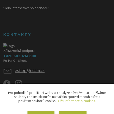
Sídlo internetového obchodu:
KONTAKTY
Zákaznická podpora
+420 602 494 600
Po-Pá, 9-16 hod.
eshop@esam.cz
Pro pohodlné prohlížení webu a k analýze návštěvnosti používáme
soubory cookie. Kliknutím na tlačítko "potvrdit" souhlasíte s
použitím souborů cookie.
Bližší informace o cookies.
Upravit sběr cookies.