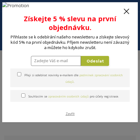
+420 602 494 600
Po-Pá, 9-16 hod.
0
Získejte 5 % slevu na první
0 Kč
objednávku.
Přihlaste se k odebírání našeho newsletteru a získejte slevový
Menu
kód 5% na první objednávku. Příjem newsletteru není závazný
a můžete ho kdykoliv zrušit.
Úvod
NABÍDKA
Malé spotřebiče
Odeslat
Přeji si odebírat novinky e-mailem dle
podmínek zpracování osobních
údajů
.
Souhlasím se
zpracováním osobních údajů
pro účely registrace.
Malé spotřebiče
V této kategorii nebylo nalezeno žádné zboží.
Zavřít