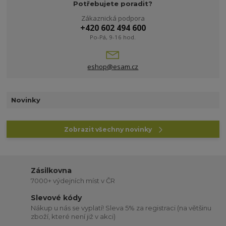
Potřebujete poradit?
Zákaznická podpora
+420 602 494 600
Po-Pá, 9-16 hod.
eshop@esam.cz
Novinky
Zobrazit všechny novinky
Zásilkovna
7000+ výdejních míst v ČR
Slevové kódy
Nákup u nás se vyplatí! Sleva 5% za registraci (na většinu
zboží, které není již v akci)