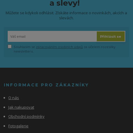
a slevy!
Můžete se kdykoli odhlásit. Získáte informace o novinkách, akcích a
slevách.
Přihlásit se
Souhlasím se
zpracováním osobních údajů
za účelem rozesílky
newsletteru.
INFORMACE PRO ZÁKAZNÍKY
O nás
Jak nakupovat
Obchodní podmínky
Fotogalerie