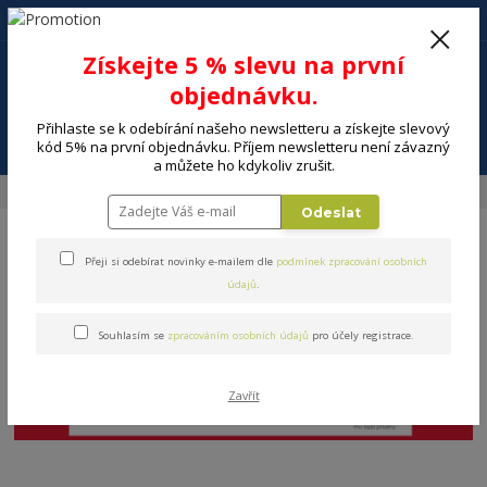
+420 602 494 600
Po-Pá, 9-16 hod.
0
Získejte 5 % slevu na první
0 Kč
objednávku.
Přihlaste se k odebírání našeho newsletteru a získejte slevový
Menu
kód 5% na první objednávku. Příjem newsletteru není závazný
a můžete ho kdykoliv zrušit.
Úvod
VELKÉ SPOTŘEBIČE
Myčky nádobí
Odeslat
Přeji si odebírat novinky e-mailem dle
podmínek zpracování osobních
údajů
.
Souhlasím se
zpracováním osobních údajů
pro účely registrace.
Zavřít