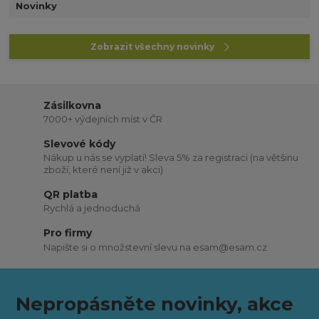
Novinky
Zobrazit všechny novinky
Zásilkovna
7000+ výdejních míst v ČR
Slevové kódy
Nákup u nás se vyplatí! Sleva 5% za registraci (na většinu
zboží, které není již v akci)
QR platba
Rychlá a jednoduchá
Pro firmy
Napište si o množstevní slevu na esam@esam.cz
Nepropásněte novinky, akce