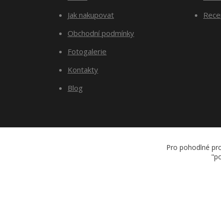
Jak nakupovat
Recep
Obchodní podmínky
Fotogalerie
Kontakty
Blog
Pro pohodlné pro
"po