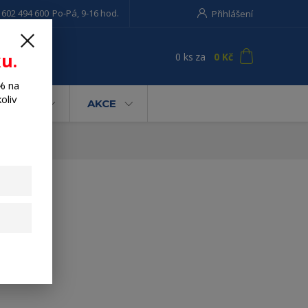
 602 494 600
Po-Pá, 9-16 hod.
Přihlášení
u.
0
ks
za
0 Kč
t
% na
oliv
AHRADA
AKCE