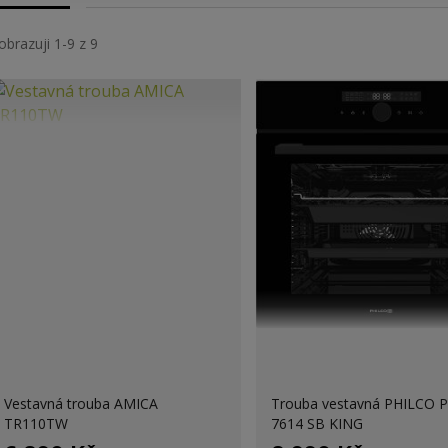
obrazuji 1-9 z 9
Vestavná trouba AMICA
Trouba vestavná PHILCO 
TR110TW
7614 SB KING