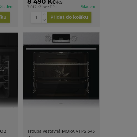
8 490 Kč
/
KS
Skladem
Skladem
7 017 Kč
bez DPH
íku
Přidat do košíku
POB
Trouba vestavná MORA VTPS 545