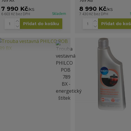
769 AX
769 AB
7 990 Kč
8 990 Kč
/
KS
/
KS
Skladem
6 603 Kč
bez DPH
7 430 Kč
bez DPH
Přidat do košíku
Přidat do koš