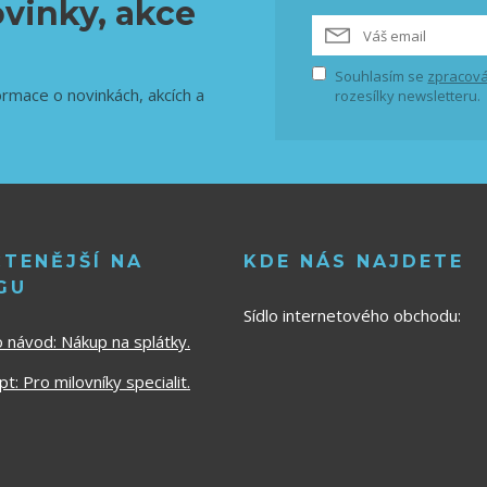
vinky, akce
Souhlasím se
zpracová
ormace o novinkách, akcích a
rozesílky newsletteru.
ČTENĚJŠÍ NA
KDE NÁS NAJDETE
GU
Sídlo internetového obchodu:
o návod:
Nákup na splátky.
t: Pro milovníky specialit.