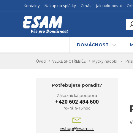
Kontakty
Nakup na splátky
O nás
Jak nakupovat
Oc
Z
Přih
prv
DOMÁCNOST
M
Úvod
VELKÉ SPOTŘEBIČE
Myčky nádobí
Přís
Potřebujete poradit?
Zákaznická podpora
+420 602 494 600
Po-Pá, 9-16 hod.
V
eshop@esam.cz