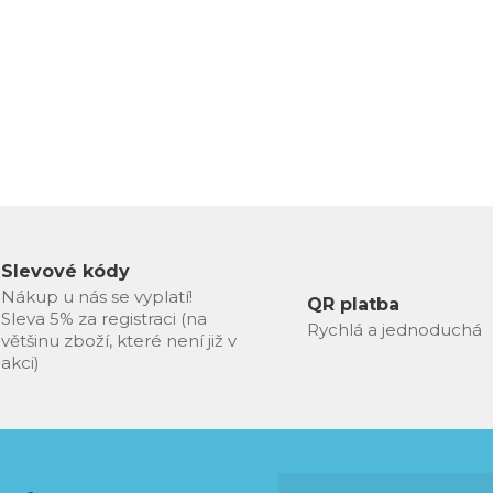
Slevové kódy
Nákup u nás se vyplatí!
QR platba
Sleva 5% za registraci (na
Rychlá a jednoduchá
většinu zboží, které není již v
akci)