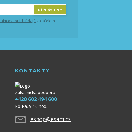
Přihlásit se
ním osobních údajů
za účelem
KONTAKTY
Zákaznická podpora
+420 602 494 600
Po-Pá, 9-16 hod.
eshop@esam.cz