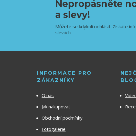
Nepropásněte no
a slevy!
Můžete se kdykoli odhlásit. Získáte inf
slevách.
INFORMACE PRO
NEJ
ZÁKAZNÍKY
BLO
O nás
Vide
Jak nakupovat
Recep
Obchodní podmínky
Fotogalerie