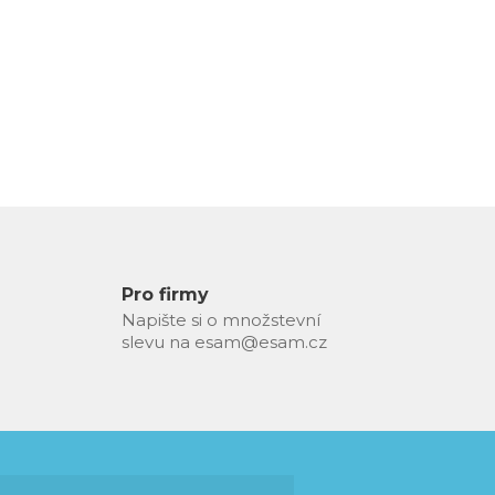
Pro firmy
Napište si o množstevní
slevu na esam@esam.cz