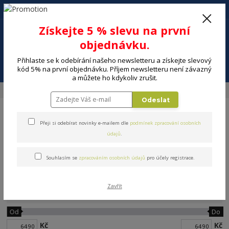
+420 602 494 600
Po-Pá, 9-16 hod.
0
Získejte 5 % slevu na první
0 Kč
objednávku.
Přihlaste se k odebírání našeho newsletteru a získejte slevový
Menu
kód 5% na první objednávku. Příjem newsletteru není závazný
a můžete ho kdykoliv zrušit.
Úvod
VELKÉ SPOTŘEBIČE
Sporáky
Kombinované
Odeslat
Přeji si odebírat novinky e-mailem dle
podmínek zpracování osobních
údajů
.
Souhlasím se
zpracováním osobních údajů
pro účely registrace.
Kombinované
Zavřít
Cena:
Od
Do
Kč
Kč