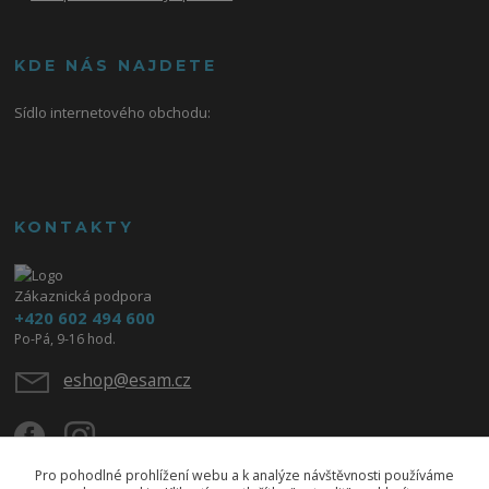
KDE NÁS NAJDETE
Sídlo internetového obchodu:
KONTAKTY
Zákaznická podpora
+420 602 494 600
Po-Pá, 9-16 hod.
eshop@esam.cz
Pro pohodlné prohlížení webu a k analýze návštěvnosti používáme