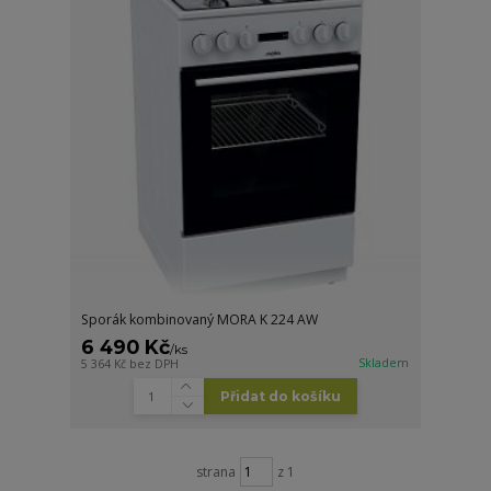
Sporák kombinovaný MORA K 224 AW
6 490 Kč
/
ks
Skladem
5 364 Kč
bez DPH
Přidat do košíku
strana
z 1