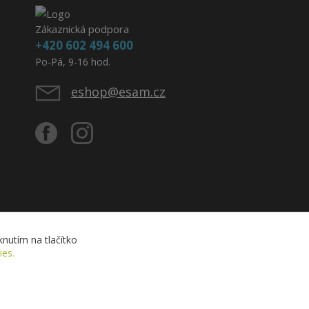
Zákaznická podpora
+420 602 494 600
Po-Pá, 9-16 hod.
eshop@esam.cz
nutím na tlačítko
ies.