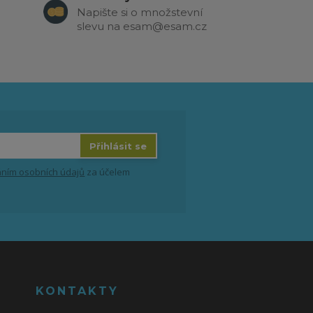
Napište si o množstevní
slevu na esam@esam.cz
Přihlásit se
ním osobních údajů
za účelem
KONTAKTY