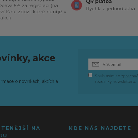
QR platba
Sleva 5% za registraci (na
Rychlá a jednoduchá
většinu zboží, které není již v
akci)
vinky, akce
Souhlasím se
zpracová
ormace o novinkách, akcích a
rozesílky newsletteru.
ČTENĚJŠÍ NA
KDE NÁS NAJDETE
GU