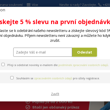
hrana soukromí
Více
Nevíte si rady? Zavolejte.
+420
ískejte 5 % slevu na první objednávk
Hleda
laste se k odebírání našeho newsletteru a získejte slevový kód 5
ní objednávku. Příjem newsletteru není závazný a můžete ho kdyk
ALÉ SPOTŘEBIČE
ELEKTRO
DÍLNA A Z
zrušit.
ké
Odeslat
Přeji si odebírat novinky e-mailem dle
podmínek zpracování osobních údajů
.
Souhlasím se
zpracováním osobních údajů
pro účely registrace.
Zavřít