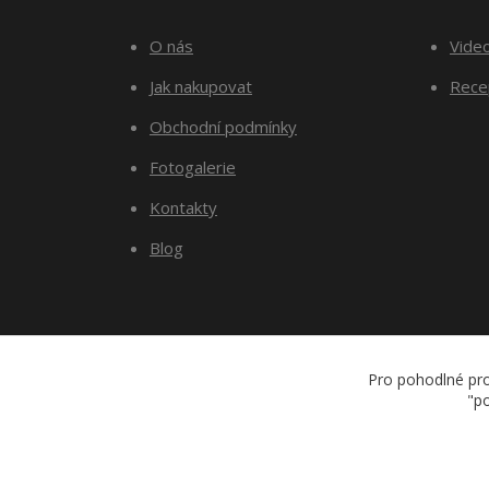
O nás
Vide
Jak nakupovat
Recep
Obchodní podmínky
Fotogalerie
Kontakty
Blog
Pro pohodlné pro
"po