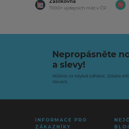
Zásilkovna
7000+ výdejních míst v ČR
Nepropásněte no
a slevy!
Můžete se kdykoli odhlásit. Získáte inf
slevách.
INFORMACE PRO
NEJ
ZÁKAZNÍKY
BLO