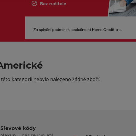
Americké
 této kategorii nebylo nalezeno žádné zboží.
Slevové kódy
Nákup u nás se vyplatí!