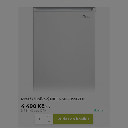
Mrazák šuplíkový MIDEA MDRD99FZE01
4 490 Kč
/
KS
Skladem
3 711 Kč
bez DPH
Přidat do košíku