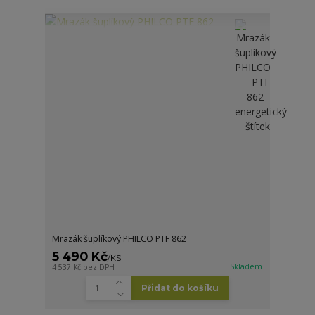
Mrazák šuplíkový PHILCO PTF 862
5 490 Kč
/
KS
Skladem
4 537 Kč
bez DPH
Přidat do košíku