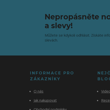
Nepropásněte no
a slevy!
Můžete se kdykoli odhlásit. Získáte inf
slevách.
INFORMACE PRO
NEJ
ZÁKAZNÍKY
BLO
O nás
Vide
Jak nakupovat
Recep
Obchodní podmínky