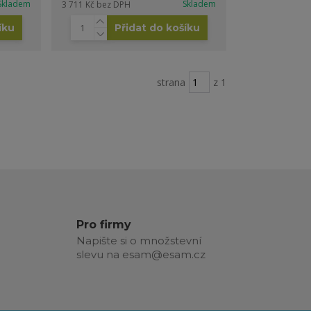
Skladem
Skladem
3 711 Kč
bez DPH
íku
Přidat do košíku
strana
z 1
Pro firmy
Napište si o množstevní
slevu na esam@esam.cz