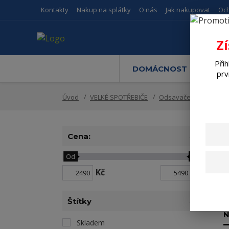
Kontakty
Nakup na splátky
O nás
Jak nakupovat
Oc
Z
Přih
DOMÁCNOST
M
prv
Úvod
VELKÉ SPOTŘEBIČE
Odsavače par
Klas
Cena:
Od
Do
Kč
Kč
Štítky
N
Skladem