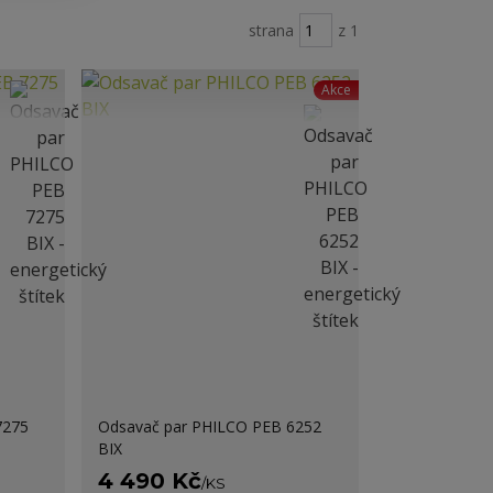
strana
z 1
Akce
7275
Odsavač par PHILCO PEB 6252
BIX
4 490 Kč
/
KS