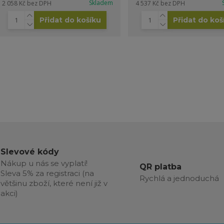
Skladem
2 058 Kč
bez DPH
4 537 Kč
bez DPH
Přidat do košíku
Přidat do koš
Slevové kódy
Nákup u nás se vyplatí!
QR platba
Sleva 5% za registraci (na
Rychlá a jednoduchá
většinu zboží, které není již v
akci)