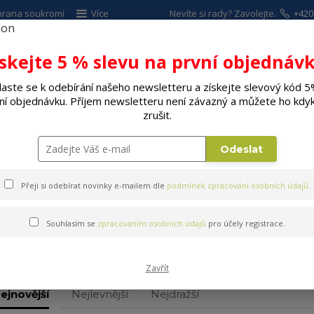
hrana soukromí
Více
Nevíte si rady? Zavolejte.
+420
Hleda
ískejte 5 % slevu na první objednávk
laste se k odebírání našeho newsletteru a získejte slevový kód 5
ALÉ SPOTŘEBIČE
ELEKTRO
DÍLNA A Z
ní objednávku. Příjem newsletteru není závazný a můžete ho kdyk
zrušit.
ické digestoře
Odeslat
Přeji si odebírat novinky e-mailem dle
podmínek zpracování osobních údajů
.
Souhlasím se
zpracováním osobních údajů
pro účely registrace.
Klasické digestoře
Zavřít
ejnovější
Nejlevnější
Nejdražší