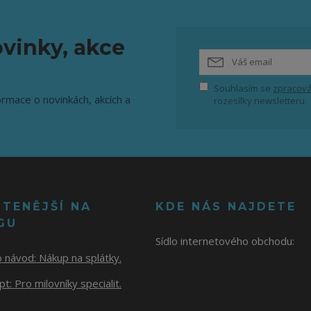
vinky, akce
Souhlasím se
zpracová
ormace o novinkách, akcích a
rozesílky newsletteru.
ČTENĚJŠÍ NA
KDE NÁS NAJDETE
GU
Sídlo internetového obchodu:
o návod:
Nákup na splátky.
t: Pro milovníky specialit.