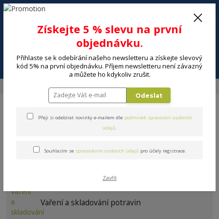
+420 602 494 600
Po-Pá, 9-16 hod.
0
Získejte 5 % slevu na první
0 Kč
objednávku.
Přihlaste se k odebírání našeho newsletteru a získejte slevový
Menu
kód 5% na první objednávku. Příjem newsletteru není závazný
a můžete ho kdykoliv zrušit.
Úvod
DOMÁCNOST
PODLE ZNAČKY
Brilanz
Odeslat
Přeji si odebírat novinky e-mailem dle
podmínek zpracování osobních
údajů
.
Souhlasím se
zpracováním osobních údajů
pro účely registrace.
Brilanz
Zavřít
Vaření a skladování potravin