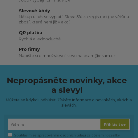
7000+ výdejních míst v ČR
Slevové kódy
Nákup u nás se vyplatí! Sleva 5% za registraci (na většinu
zboží, které není již v akci)
QR platba
Rychlá a jednoduchá
Pro firmy
Napište si o množstevní slevu na esam@esam.cz
Nepropásněte novinky, akce
a slevy!
Můžete se kdykoli odhlásit. Získáte informace o novinkách, akcích a
slevách.
Přihlásit se
Souhlasím se
zpracováním osobních údajů
za účelem rozesílky