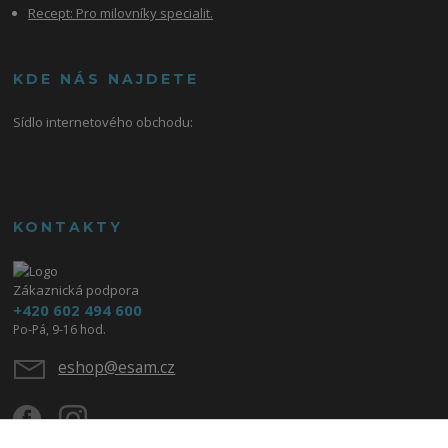
Recept: Pro milovníky specialit.
KDE NÁS NAJDETE
Sídlo internetového obchodu:
KONTAKTY
Zákaznická podpora
+420 602 494 600
Po-Pá, 9-16 hod.
eshop@esam.cz