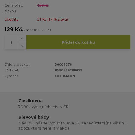
Cena před
150 Kč
slevou
Ušetříte
21 Kč (
14
% sleva)
129 Kč
/
KS
107 Kč
bez DPH
Přidat do košíku
Číslo produktu:
50004076
EAN kód:
8590669289011
Výrobce:
FIELDMANN
Zásilkovna
7000+ výdejních míst v ČR
Slevové kódy
Nákup u nás se vyplatí! Sleva 5% za registraci (na většinu
zboží, které není již v akci)