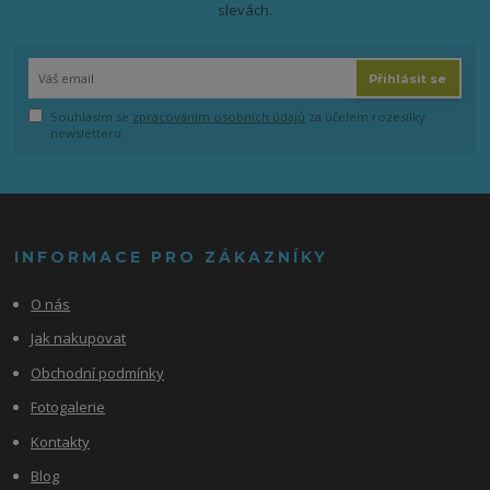
slevách.
Přihlásit se
Souhlasím se
zpracováním osobních údajů
za účelem rozesílky
newsletteru.
INFORMACE PRO ZÁKAZNÍKY
O nás
Jak nakupovat
Obchodní podmínky
Fotogalerie
Kontakty
Blog