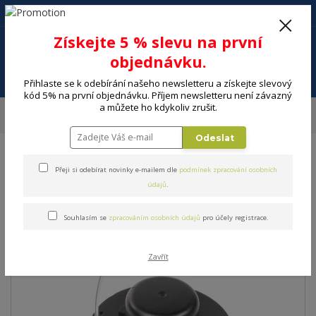
+420 602 494 600
Po-Pá, 9-16 hod.
0
Získejte 5 % slevu na první
0 Kč
objednávku.
Menu
Přihlaste se k odebírání našeho newsletteru a získejte slevový
kód 5% na první objednávku. Příjem newsletteru není závazný
a můžete ho kdykoliv zrušit.
Úvod
DÍLNA A ZAHRADA
Zahradní sekačky, nůžky, stroje
Elektrické
sekačky
Náhradní cívka FIELDMANN FZS 9032
Odeslat
Náhradní cívka FIELDMANN
Přeji si odebírat novinky e-mailem dle
podmínek zpracování osobních
údajů
.
FZS 9032
Souhlasím se
zpracováním osobních údajů
pro účely registrace.
Zavřít