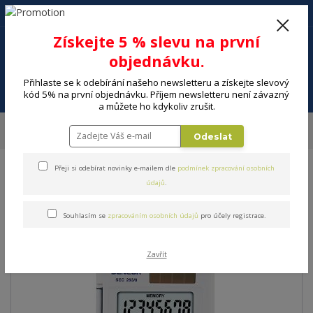
+420 602 494 600
Po-Pá, 9-16 hod.
0
Získejte 5 % slevu na první
0 Kč
objednávku.
Přihlaste se k odebírání našeho newsletteru a získejte slevový
Menu
kód 5% na první objednávku. Příjem newsletteru není závazný
a můžete ho kdykoliv zrušit.
Úvod
ELEKTRO
Kancelář
Kalkulačky, slovníky
Kalkulačka SENCOR
Odeslat
SEC 263/8
Přeji si odebírat novinky e-mailem dle
podmínek zpracování osobních
Kalkulačka SENCOR SEC
údajů
.
263/8
Souhlasím se
zpracováním osobních údajů
pro účely registrace.
Zavřít