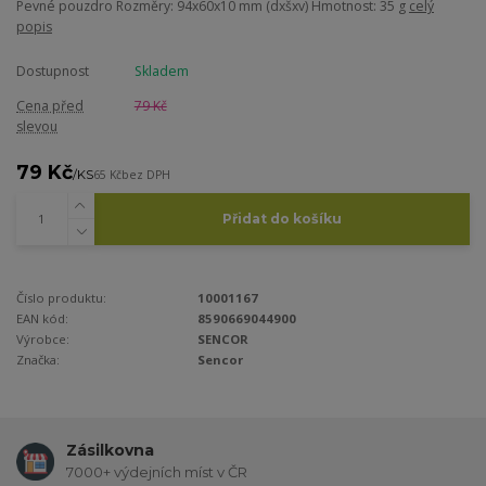
Pevné pouzdro Rozměry: 94x60x10 mm (dxšxv) Hmotnost: 35 g
celý
popis
Dostupnost
Skladem
Cena před
79 Kč
slevou
79 Kč
/
KS
65 Kč
bez DPH
Přidat do košíku
Číslo produktu:
10001167
EAN kód:
8590669044900
Výrobce:
SENCOR
Značka:
Sencor
Zásilkovna
7000+ výdejních míst v ČR