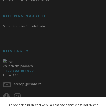
Recept: Pro milovníky specialit.
KDE NÁS NAJDETE
Sídlo internetového obchodu:
KONTAKTY
Zákaznická podpora
+420 602 494 600
Po-Pá, 9-16 hod.
eshop@esam.cz
Pro pohodlné prohlížení webu a k analýze návštěvnosti používáme