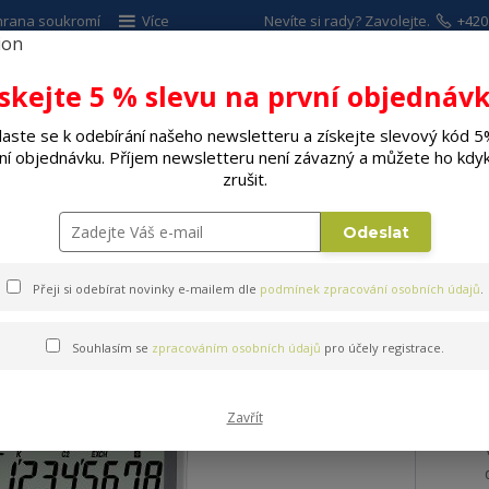
hrana soukromí
Více
Nevíte si rady? Zavolejte.
+420
ískejte 5 % slevu na první objednávk
Hleda
laste se k odebírání našeho newsletteru a získejte slevový kód 5
ní objednávku. Příjem newsletteru není závazný a můžete ho kdyk
ALÉ SPOTŘEBIČE
ELEKTRO
DÍLNA A Z
zrušit.
Kalkulačka CASIO MS 88 ECO
Odeslat
Přeji si odebírat novinky e-mailem dle
podmínek zpracování osobních údajů
.
S 88 ECO
Souhlasím se
zpracováním osobních údajů
pro účely registrace.
Zavřít