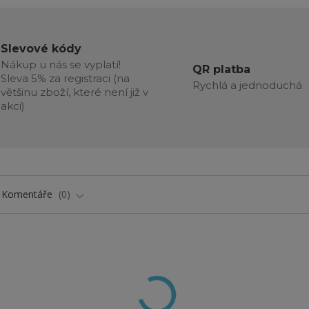
Slevové kódy
Nákup u nás se vyplatí!
QR platba
Sleva 5% za registraci (na
Rychlá a jednoduchá
většinu zboží, které není již v
akci)
Komentáře
0