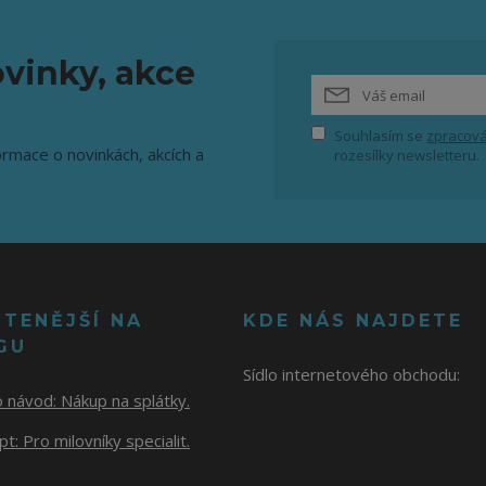
vinky, akce
Souhlasím se
zpracová
ormace o novinkách, akcích a
rozesílky newsletteru.
ČTENĚJŠÍ NA
KDE NÁS NAJDETE
GU
Sídlo internetového obchodu:
o návod:
Nákup na splátky.
t: Pro milovníky specialit.