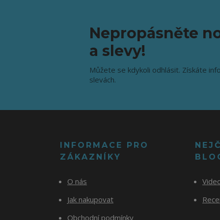
Nepropásněte no
a slevy!
Můžete se kdykoli odhlásit. Získáte inf
slevách.
INFORMACE PRO
NEJ
ZÁKAZNÍKY
BLO
O nás
Vide
Jak nakupovat
Recep
Obchodní podmínky