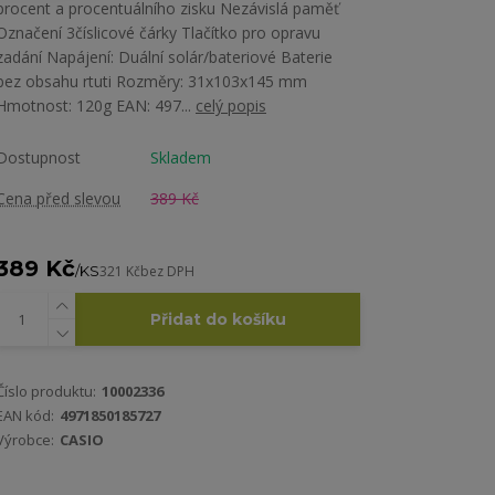
procent a procentuálního zisku Nezávislá paměť
Označení 3číslicové čárky Tlačítko pro opravu
zadání Napájení: Duální solár/bateriové Baterie
bez obsahu rtuti Rozměry: 31x103x145 mm
Hmotnost: 120g EAN: 497...
celý popis
Dostupnost
Skladem
Cena před slevou
389 Kč
389 Kč
/
KS
321 Kč
bez DPH
Přidat do košíku
Číslo produktu:
10002336
EAN kód:
4971850185727
Výrobce:
CASIO