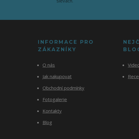
slevách.
INFORMACE PRO
NEJ
ZÁKAZNÍKY
BLO
O nás
Vide
Jak nakupovat
Recep
Obchodní podmínky
Fotogalerie
Kontakty
Blog