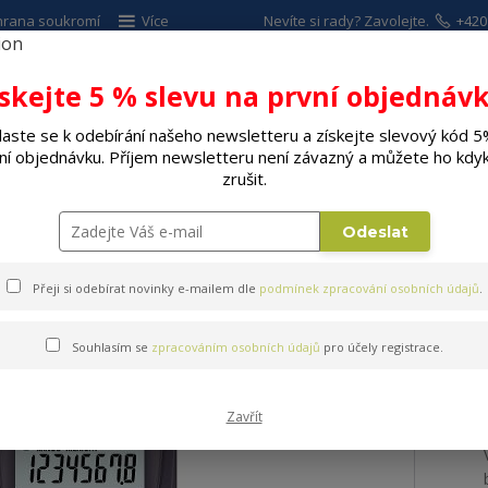
hrana soukromí
Více
Nevíte si rady? Zavolejte.
+420
Hleda
ískejte 5 % slevu na první objednávk
laste se k odebírání našeho newsletteru a získejte slevový kód 5
ALÉ SPOTŘEBIČE
ELEKTRO
DÍLNA A Z
ní objednávku. Příjem newsletteru není závazný a můžete ho kdyk
zrušit.
Kalkulačka CASIO HL 4 A
Odeslat
 4 A
Přeji si odebírat novinky e-mailem dle
podmínek zpracování osobních údajů
.
Souhlasím se
zpracováním osobních údajů
pro účely registrace.
Zavřít