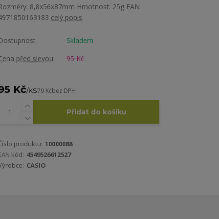
Rozměry: 8,8x56x87mm Hmotnost: 25g EAN
4971850163183
celý popis
Dostupnost
Skladem
Cena před slevou
95 Kč
95 Kč
/
KS
79 Kč
bez DPH
Přidat do košíku
Číslo produktu:
10000088
EAN kód:
4549526612527
Výrobce:
CASIO