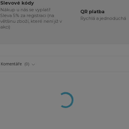
Slevové kódy
Nákup u nás se vyplatí!
QR platba
Sleva 5% za registraci (na
Rychlá a jednoduchá
většinu zboží, které není již v
akci)
Komentáře
0