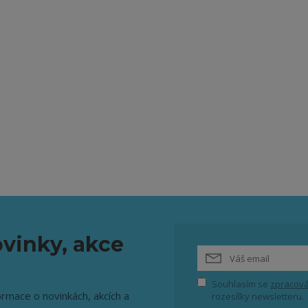
vinky, akce
Souhlasím se
zpracová
ormace o novinkách, akcích a
rozesílky newsletteru.