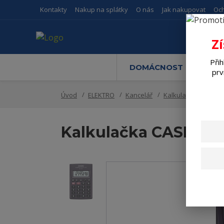
Kontakty
Nakup na splátky
O nás
Jak nakupovat
Oc
Z
Přih
DOMÁCNOST
M
prv
Úvod
ELEKTRO
Kancelář
Kalkulačky, slovníky
Kalkulačka CASIO HL