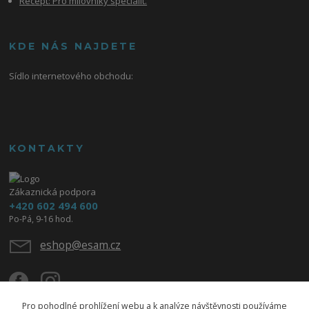
Recept: Pro milovníky specialit.
KDE NÁS NAJDETE
Sídlo internetového obchodu:
KONTAKTY
Zákaznická podpora
+420 602 494 600
Po-Pá, 9-16 hod.
eshop@esam.cz
Pro pohodlné prohlížení webu a k analýze návštěvnosti používáme