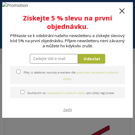
+420 602 494 600
Po-Pá, 9-16 hod.
0
Získejte 5 % slevu na první
0 Kč
objednávku.
Přihlaste se k odebírání našeho newsletteru a získejte slevový
Menu
kód 5% na první objednávku. Příjem newsletteru není závazný
a můžete ho kdykoliv zrušit.
Úvod
ELEKTRO
Energie, instalační materiál
Audio-video kabely
Odeslat
Kabel k telefonu YENKEE YCU 611 MFi Red
Přeji si odebírat novinky e-mailem dle
podmínek zpracování osobních
Kabel k telefonu YENKEE YCU
údajů
.
611 MFi Red
Souhlasím se
zpracováním osobních údajů
pro účely registrace.
Zavřít