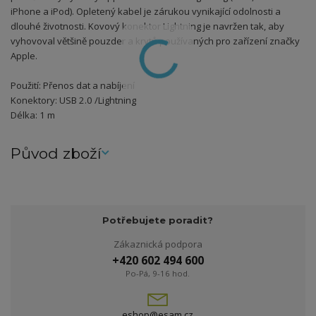
iPhone a iPod). Opletený kabel je zárukou vynikající odolnosti a
dlouhé životnosti. Kovový konektor Lightning je navržen tak, aby
vyhovoval většině pouzder a krytů používaných pro zařízení značky
Apple.
Použití: Přenos dat a nabíjení
Konektory: USB 2.0 /Lightning
Délka: 1 m
Původ zboží
Potřebujete poradit?
Zákaznická podpora
+420 602 494 600
Po-Pá, 9-16 hod.
eshop@esam.cz