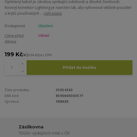
Opletený kabel je zárukou vynikající odolnosti a dlouhé životnosti.
Kovový konektor Lightning je navržen tak, aby vyhovoval většině pouzder
a krytů používaných ...
celý popis
Dostupnost
Skladem
Cena před
199 Kč
slevou
199 Kč
/
KS
164 Kč
bez DPH
Přidat do košíku
Číslo produktu:
35054363
EAN kód:
8590669303571
Výrobce:
YENKEE
Zásilkovna
7000+ výdejních míst v ČR