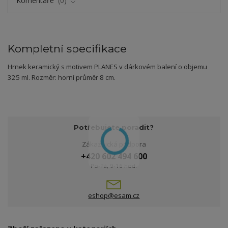
Komentáře
0
Kompletní specifikace
Hrnek keramický s motivem PLANES v dárkovém balení o objemu
325 ml. Rozměr: horní průměr 8 cm.
Potřebujete poradit?
Zákaznická podpora
+420 602 494 600
Po-Pá, 9-16 hod.
eshop@esam.cz