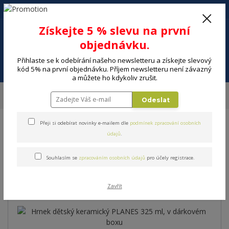
+420 602 494 600
Po-Pá, 9-16 hod.
0
Získejte 5 % slevu na první
0 Kč
objednávku.
Přihlaste se k odebírání našeho newsletteru a získejte slevový
Menu
kód 5% na první objednávku. Příjem newsletteru není závazný
a můžete ho kdykoliv zrušit.
Úvod
DOMÁCNOST
Nápoje a příprava nápojů
Hrnky, šálky
Hrnek
Odeslat
dětský keramický PLANES 325 ml, v dárkovém boxu
Přeji si odebírat novinky e-mailem dle
podmínek zpracování osobních
Hrnek dětský keramický
údajů
.
PLANES 325 ml, v dárkovém
Souhlasím se
zpracováním osobních údajů
pro účely registrace.
boxu
Zavřít