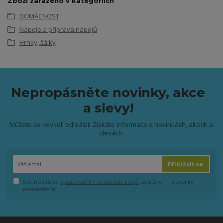
Zboží zařazeno v kategoriích
DOMÁCNOST
Nápoje a příprava nápojů
Hrnky, šálky
Nepropásněte novinky, akce
a slevy!
Můžete se kdykoli odhlásit. Získáte informace o novinkách, akcích a
slevách.
Přihlásit se
Souhlasím se
zpracováním osobních údajů
za účelem rozesílky
newsletteru.