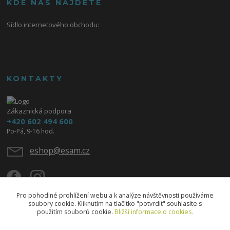
KDE NÁS NAJDETE
Sídlo internetového obchodu:
KONTAKTY
Zákaznická podpora
+420 602 494 600
Po-Pá, 9-16 hod.
eshop@esam.cz
Pro pohodlné prohlížení webu a k analýze návštěvnosti používáme
soubory cookie. Kliknutím na tlačítko "potvrdit" souhlasíte s
použitím souborů cookie.
Bližší informace o cookies.
Upravit sběr cookies.