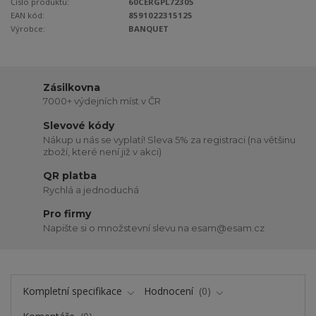
Číslo produktu:
60CERGPL72305
EAN kód:
8591022315125
Výrobce:
BANQUET
Zásilkovna
7000+ výdejních míst v ČR
Slevové kódy
Nákup u nás se vyplatí! Sleva 5% za registraci (na většinu
zboží, které není již v akci)
QR platba
Rychlá a jednoduchá
Pro firmy
Napište si o množstevní slevu na esam@esam.cz
Kompletní specifikace
Hodnocení
0