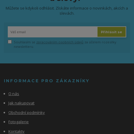
Můžete se kdykoli odhlásit. Získáte informace o novinkách, akcích a
slevách.
Přihlásit se
Souhlasím se
zpracováním osobních údajů
za účelem rozesílky
newsletteru.
INFORMACE PRO ZÁKAZNÍKY
O nás
Jak nakupovat
Obchodní podmínky
Fotogalerie
Kontakty