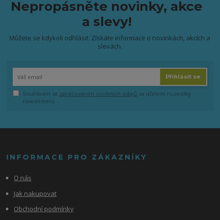
Nepropásněte novinky, akce
a slevy!
Můžete se kdykoli odhlásit. Získáte informace o novinkách, akcích a
slevách.
Přihlásit se
Souhlasím se
zpracováním osobních údajů
za účelem rozesílky
newsletteru.
INFORMACE PRO ZÁKAZNÍKY
O nás
Jak nakupovat
Obchodní podmínky