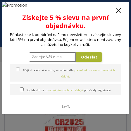
+420 602 494 600
Po-Pá, 9-16 hod.
0
Získejte 5 % slevu na první
0 Kč
objednávku.
Přihlaste se k odebírání našeho newsletteru a získejte slevový
Menu
kód 5% na první objednávku. Příjem newsletteru není závazný
a můžete ho kdykoliv zrušit.
Úvod
ELEKTRO
Energie, instalační materiál
Baterie
Baterie
Odeslat
MAXELL CR2025 1BP
Přeji si odebírat novinky e-mailem dle
podmínek zpracování osobních
Baterie MAXELL CR2025 1BP
údajů
.
Souhlasím se
zpracováním osobních údajů
pro účely registrace.
Zavřít