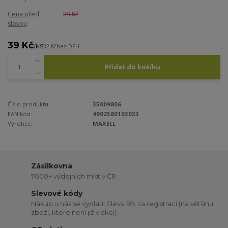
Cena před
39 Kč
slevou
39 Kč
/
KS
32 Kč
bez DPH
Přidat do košíku
Číslo produktu:
35009806
EAN kód:
4902580103033
Výrobce:
MAXELL
Zásilkovna
7000+ výdejních míst v ČR
Slevové kódy
Nákup u nás se vyplatí! Sleva 5% za registraci (na většinu
zboží, které není již v akci)