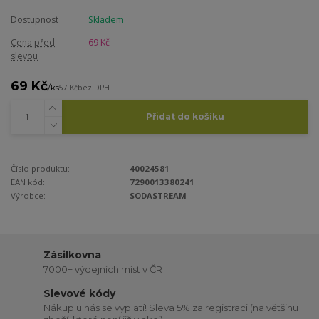
Dostupnost
Skladem
Cena před
69 Kč
slevou
69 Kč
/
ks
57 Kč
bez DPH
Přidat do košíku
Číslo produktu:
40024581
EAN kód:
7290013380241
Výrobce:
SODASTREAM
Zásilkovna
7000+ výdejních míst v ČR
Slevové kódy
Nákup u nás se vyplatí! Sleva 5% za registraci (na většinu