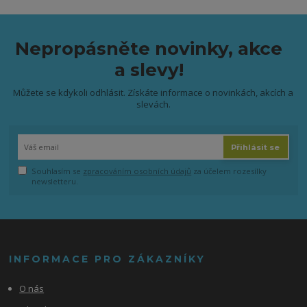
Nepropásněte novinky, akce
a slevy!
Můžete se kdykoli odhlásit. Získáte informace o novinkách, akcích a
slevách.
Přihlásit se
Souhlasím se
zpracováním osobních údajů
za účelem rozesílky
newsletteru.
INFORMACE PRO ZÁKAZNÍKY
O nás