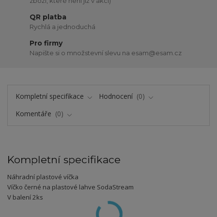
zboží, které není již v akci)
QR platba
Rychlá a jednoduchá
Pro firmy
Napište si o množstevní slevu na esam@esam.cz
Kompletní specifikace
Hodnocení
0
Komentáře
0
Kompletní specifikace
Náhradní plastové víčka
Víčko černé na plastové lahve SodaStream
V balení 2ks