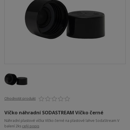
Ohodnotit produkt
Víčko náhradní SODASTREAM Víčko černé
Náhradní plastové víčka Víčko černé na plastové lahve SodaStream V
balení 2ks
celý popis