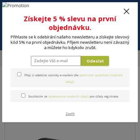
+420 602 494 600
Po-Pá, 9-16 hod.
0
Získejte 5 % slevu na první
0 Kč
objednávku.
Přihlaste se k odebírání našeho newsletteru a získejte slevový
Menu
kód 5% na první objednávku. Příjem newsletteru není závazný
a můžete ho kdykoliv zrušit.
Úvod
DOMÁCNOST
Výrobníky sody a perlivé vody
Sodastream
Odeslat
Náhradní lahve
Víčko náhradní SODASTREAM Víčko černé
Přeji si odebírat novinky e-mailem dle
podmínek zpracování osobních
Víčko náhradní
údajů
.
SODASTREAM Víčko černé
Souhlasím se
zpracováním osobních údajů
pro účely registrace.
Zavřít