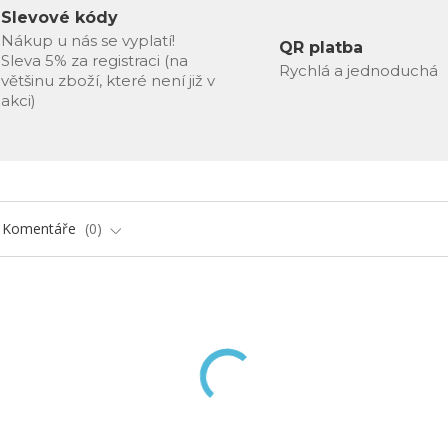
Slevové kódy
Nákup u nás se vyplatí!
QR platba
Sleva 5% za registraci (na
Rychlá a jednoduchá
většinu zboží, které není již v
akci)
Komentáře
0