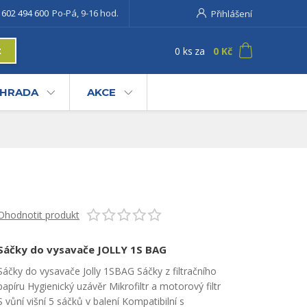
 602 494 600
Po-Pá, 9-16 hod.
Přihlášení
0
ks
za
0 Kč
t
u.
% na
AHRADA
AKCE
oliv
Ohodnotit produkt
Sáčky do vysavače JOLLY 1S BAG
Sáčky do vysavače Jolly 1SBAG Sáčky z filtračního
papíru Hygienický uzávěr Mikrofiltr a motorový filtr
S vůní višní 5 sáčků v balení Kompatibilní s