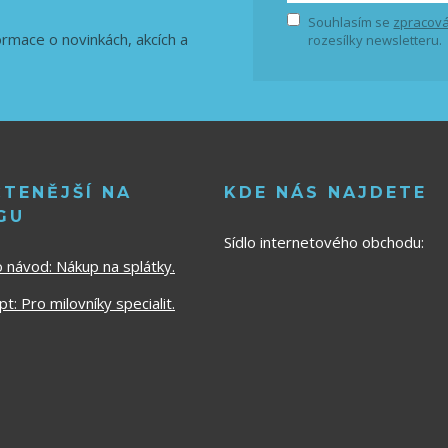
Souhlasím se
zpracová
ormace o novinkách, akcích a
rozesílky newsletteru.
ČTENĚJŠÍ NA
KDE NÁS NAJDETE
GU
Sídlo internetového obchodu:
o návod:
Nákup na splátky.
t: Pro milovníky specialit.