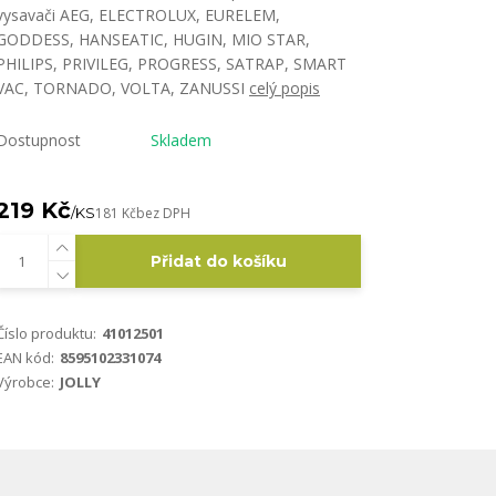
vysavači AEG, ELECTROLUX, EURELEM,
GODDESS, HANSEATIC, HUGIN, MIO STAR,
PHILIPS, PRIVILEG, PROGRESS, SATRAP, SMART
VAC, TORNADO, VOLTA, ZANUSSI
celý popis
Dostupnost
Skladem
219 Kč
/
KS
181 Kč
bez DPH
Přidat do košíku
Číslo produktu:
41012501
EAN kód:
8595102331074
Výrobce:
JOLLY