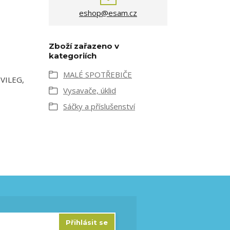
eshop@esam.cz
Zboží zařazeno v
kategoriích
MALÉ SPOTŘEBIČE
IVILEG,
Vysavače, úklid
Sáčky a příslušenství
Přihlásit se