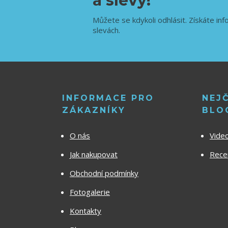
a slevy!
Můžete se kdykoli odhlásit. Získáte inf
slevách.
INFORMACE PRO
NEJ
ZÁKAZNÍKY
BLO
O nás
Vide
Jak nakupovat
Recep
Obchodní podmínky
Fotogalerie
Kontakty