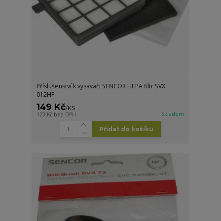
Příslušenství k vysavači SENCOR HEPA filtr SVX
012HF
149 Kč
/
KS
Skladem
123 Kč
bez DPH
Přidat do košíku