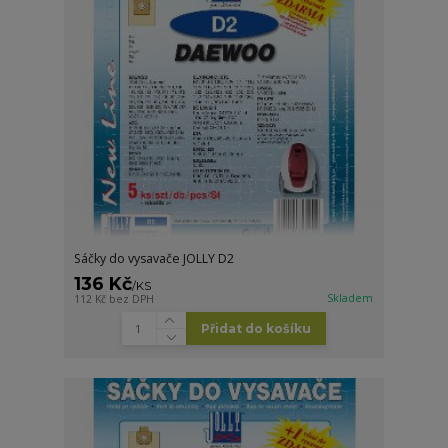
Sáčky do vysavače JOLLY D2
136 Kč
/
KS
Skladem
112 Kč
bez DPH
Přidat do košíku