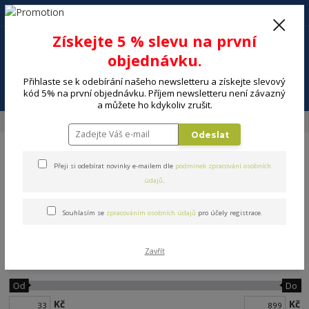
+420 602 494 600
Po-Pá, 9-16 hod.
0
Získejte 5 % slevu na první
0 Kč
objednávku.
Přihlaste se k odebírání našeho newsletteru a získejte slevový
Menu
kód 5% na první objednávku. Příjem newsletteru není závazný
a můžete ho kdykoliv zrušit.
Úvod
MALÉ SPOTŘEBIČE
Vysavače, úklid
Sáčky a příslušenství
Odeslat
Přeji si odebírat novinky e-mailem dle
podmínek zpracování osobních
údajů
.
Souhlasím se
zpracováním osobních údajů
pro účely registrace.
Sáčky a příslušenství
Zavřít
Cena:
Od
Do
Kč
Kč