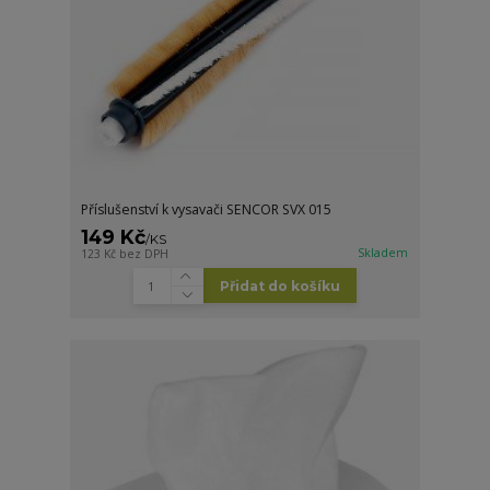
Příslušenství k vysavači SENCOR SVX 015
149 Kč
/
KS
Skladem
123 Kč
bez DPH
Přidat do košíku