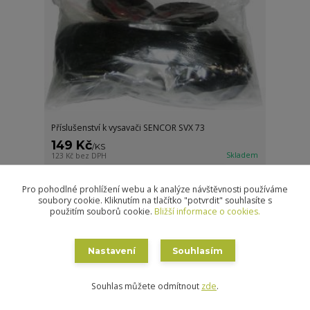
Příslušenství k vysavači SENCOR SVX 73
149 Kč
/
KS
Skladem
123 Kč
bez DPH
Přidat do košíku
Pro pohodlné prohlížení webu a k analýze návštěvnosti používáme
soubory cookie. Kliknutím na tlačítko "potvrdit" souhlasíte s
použitím souborů cookie.
Bližší informace o cookies.
Nastavení
Souhlasím
Souhlas můžete odmítnout
zde
.