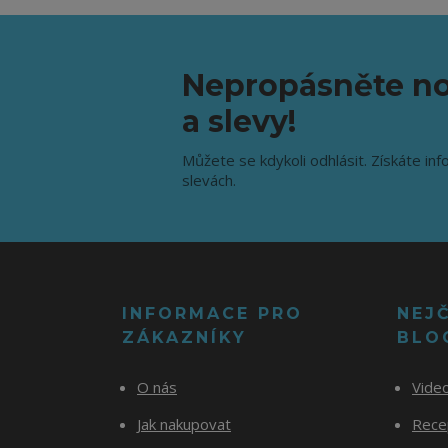
Nepropásněte no
a slevy!
Můžete se kdykoli odhlásit. Získáte inf
slevách.
INFORMACE PRO
NEJ
ZÁKAZNÍKY
BLO
O nás
Vide
Jak nakupovat
Recep