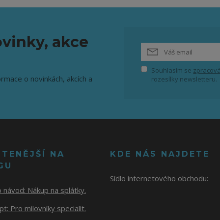
vinky, akce
Souhlasím se
zpracová
ormace o novinkách, akcích a
rozesílky newsletteru.
ČTENĚJŠÍ NA
KDE NÁS NAJDETE
GU
Sídlo internetového obchodu:
o návod:
Nákup na splátky.
t: Pro milovníky specialit.