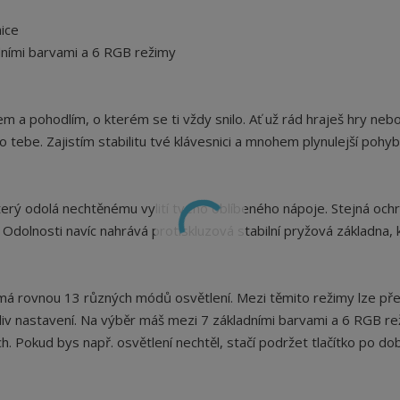
nice
ními barvami a 6 RGB režimy
 a pohodlím, o kterém se ti vždy snilo. Ať už rád hraješ hry neb
o tebe. Zajistím stabilitu tvé klávesnici a mnohem plynulejší pohy
erý odolá nechtěnému vylití tvého oblíbeného nápoje. Stejná och
 Odolnosti navíc nahrává protiskluzová stabilní pryžová základna, 
má rovnou 13 různých módů osvětlení. Mezi těmito režimy lze pře
liv nastavení. Na výběr máš mezi 7 základními barvami a 6 RGB re
ch. Pokud bys např. osvětlení nechtěl, stačí podržet tlačítko po do