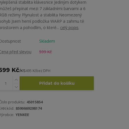
vylepšená stabilita klávesnice Jediným dotykem
můžeš přepínat mezi 7 základními barvami a 6
RGB režimy Plynulost a stabilita Neomezený
pohyb Jsem herní podložka WARP a zahrnu tě
prostorem a pohodlím, o které...
celý popis
Dostupnost
Skladem
Cena před slevou
599 Kč
599 Kč
/
KS
495 Kč
bez DPH
Přidat do košíku
Číslo produktu:
45015854
EAN kód:
8590669298174
Výrobce:
YENKEE