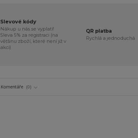
Slevové kódy
Nákup u nás se vyplatí!
QR platba
Sleva 5% za registraci (na
Rychlá a jednoduchá
většinu zboží, které není již v
akci)
Komentáře
0