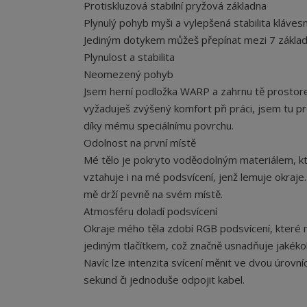
Protiskluzová stabilní pryžová základna
Plynulý pohyb myši a vylepšená stabilita kláves
Jediným dotykem můžeš přepínat mezi 7 základ
Plynulost a stabilita
Neomezený pohyb
Jsem herní podložka WARP a zahrnu tě prostorem
vyžaduješ zvýšený komfort při práci, jsem tu pr
díky mému speciálnímu povrchu.
Odolnost na první místě
Mé tělo je pokryto voděodolným materiálem, kt
vztahuje i na mé podsvícení, jenž lemuje okraje.
mě drží pevně na svém místě.
Atmosféru doladí podsvícení
Okraje mého těla zdobí RGB podsvícení, které 
jediným tlačítkem, což značně usnadňuje jakéko
Navíc lze intenzita svícení měnit ve dvou úrovní
sekund či jednoduše odpojit kabel.