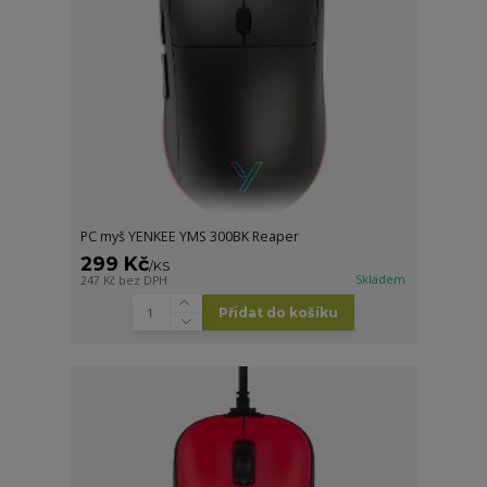
PC myš YENKEE YMS 300BK Reaper
299 Kč
/
KS
Skladem
247 Kč
bez DPH
Přidat do košíku