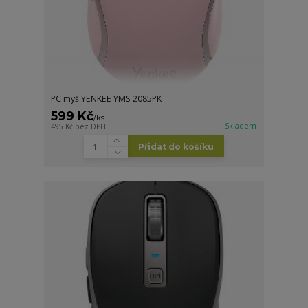
PC myš YENKEE YMS 2085PK
599 Kč
/
ks
Skladem
495 Kč
bez DPH
Přidat do košíku