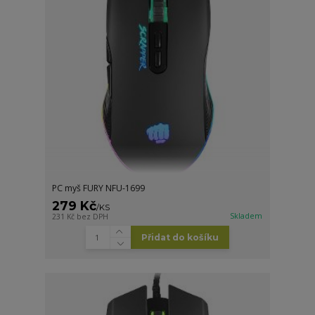
PC myš FURY NFU-1699
279 Kč
/
KS
Skladem
231 Kč
bez DPH
Přidat do košíku