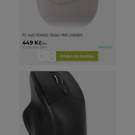
PC myš YENKEE Slider YMS 2080BG
449 Kč
/
ks
Skladem
371 Kč
bez DPH
Přidat do košíku