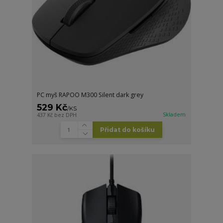
PC myš RAPOO M300 Silent dark grey
529 Kč
/
KS
Skladem
437 Kč
bez DPH
Přidat do košíku