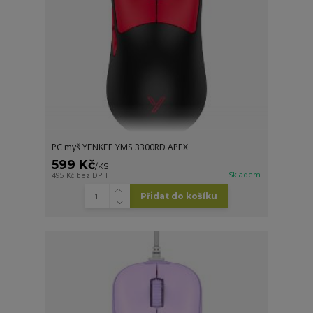
PC myš YENKEE YMS 3300RD APEX
599 Kč
/
KS
Skladem
495 Kč
bez DPH
Přidat do košíku