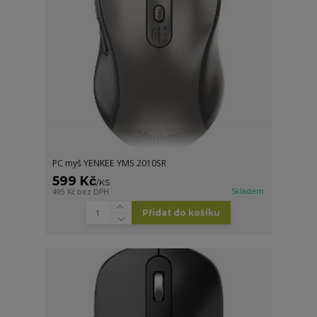
PC myš YENKEE YMS 2010SR
599 Kč
/
KS
Skladem
495 Kč
bez DPH
Přidat do košíku