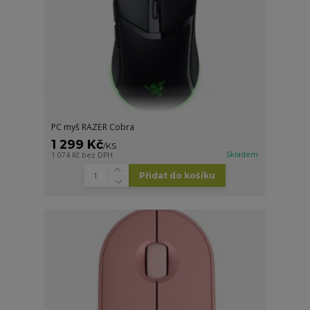
PC myš RAZER Cobra
1 299 Kč
/
KS
Skladem
1 074 Kč
bez DPH
Přidat do košíku