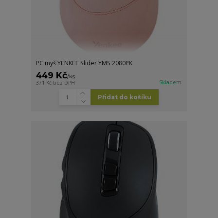
PC myš YENKEE Slider YMS 2080PK
449 Kč
/
ks
Skladem
371 Kč
bez DPH
Přidat do košíku