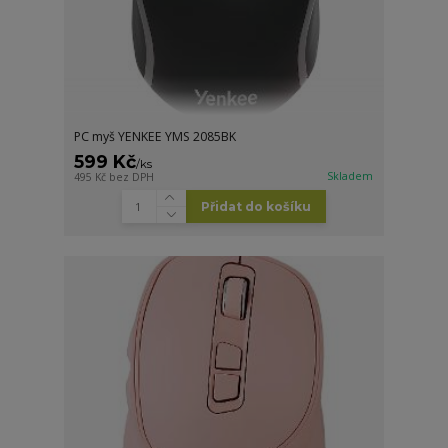
PC myš YENKEE YMS 2085BK
599 Kč
/
ks
Skladem
495 Kč
bez DPH
Přidat do košíku