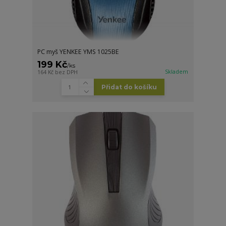
PC myš YENKEE YMS 1025BE
199 Kč
/
ks
Skladem
164 Kč
bez DPH
Přidat do košíku