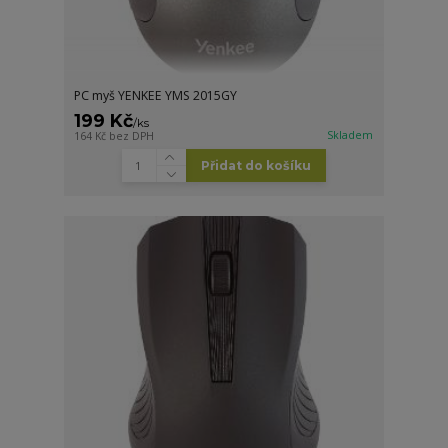
PC myš YENKEE YMS 2015GY
199 Kč
/
ks
Skladem
164 Kč
bez DPH
Přidat do košíku