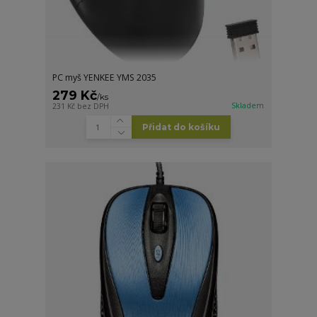
PC myš YENKEE YMS 2035
279 Kč
/
ks
Skladem
231 Kč
bez DPH
Přidat do košíku