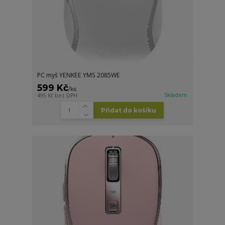
PC myš YENKEE YMS 2085WE
599 Kč
/
ks
Skladem
495 Kč
bez DPH
Přidat do košíku