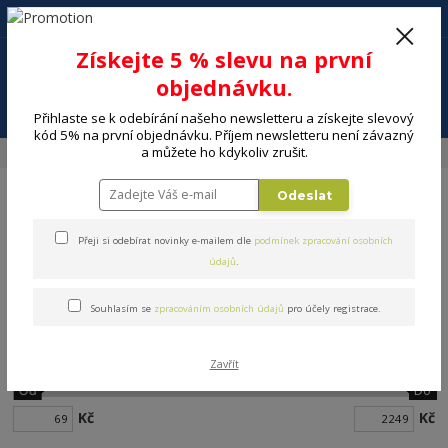
+420 602 494 600
Po-Pá, 9-16 hod.
0
Získejte 5 % slevu na první
0 Kč
objednávku.
Menu
Přihlaste se k odebírání našeho newsletteru a získejte slevový
kód 5% na první objednávku. Příjem newsletteru není závazný
a můžete ho kdykoliv zrušit.
Úvod
ELEKTRO
PC, Gaming
Myši, klávesnice, sety
Odeslat
Přeji si odebírat novinky e-mailem dle
podmínek zpracování osobních
údajů
.
Myši, klávesnice, sety
Souhlasím se
zpracováním osobních údajů
pro účely registrace.
Cena:
Zavřít
Od
Do
Kč
Kč