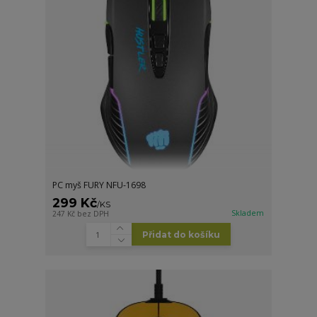
PC myš FURY NFU-1698
299 Kč
/
KS
Skladem
247 Kč
bez DPH
Přidat do košíku