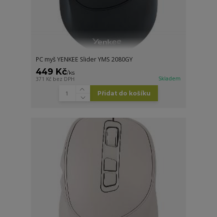
PC myš YENKEE Slider YMS 2080GY
449 Kč
/
ks
Skladem
371 Kč
bez DPH
Přidat do košíku