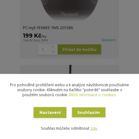
PC myš YENKEE YMS 2015BK
199 Kč
/
ks
Skladem
164 Kč
bez DPH
Přidat do košíku
Pro pohodlné prohlížení webu a k analýze návštěvnosti používáme
soubory cookie. Kliknutím na tlačítko "potvrdit" souhlasíte s
použitím souborů cookie.
Bližší informace o cookies.
Nastavení
Souhlasím
Souhlas můžete odmítnout
zde
.