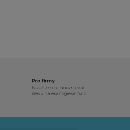
Pro firmy
Napište si o množstevní
slevu na esam@esam.cz