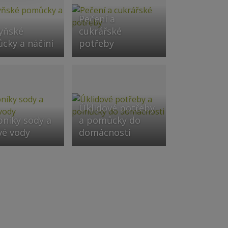
Pečení a
yňské
cukrářské
cky a náčiní
potřeby
Úklidové potřeby
bníky sody a
a pomůcky do
vé vody
domácnosti