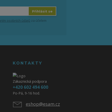
Přihlásit se
ním osobních údajů
za účelem
KONTAKTY
Zákaznická podpora
+420 602 494 600
Po-Pá, 9-16 hod.
eshop@esam.cz