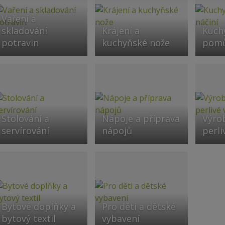
Vaření a
skladování
Krájení a
Kuch
potravin
kuchyňské nože
pomů
Stolování a
Nápoje a příprava
Výro
servírování
nápojů
perli
Bytové doplňky a
Pro děti a dětské
bytový textil
vybavení