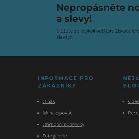
Nepropásněte no
a slevy!
Můžete se kdykoli odhlásit. Získáte inf
slevách.
INFORMACE PRO
NEJ
ZÁKAZNÍKY
BLO
O nás
Vide
Jak nakupovat
Recep
Obchodní podmínky
Fotogalerie