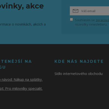
vinky, akce
Souhlasím se
zpracová
ormace o novinkách, akcích a
rozesílky newsletteru.
ČTENĚJŠÍ NA
KDE NÁS NAJDETE
GU
Sídlo internetového obchodu:
o návod:
Nákup na splátky.
t: Pro milovníky specialit.