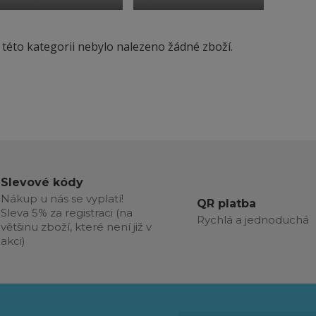
 této kategorii nebylo nalezeno žádné zboží.
Slevové kódy
Nákup u nás se vyplatí!
QR platba
Sleva 5% za registraci (na
Rychlá a jednoduchá
většinu zboží, které není již v
akci)