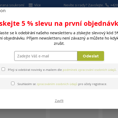
hrana soukromí
Více
Nevíte si rady? Zavolejte.
+420
ískejte 5 % slevu na první objednávk
Hleda
laste se k odebírání našeho newsletteru a získejte slevový kód 5
ní objednávku. Příjem newsletteru není závazný a můžete ho kdyk
ALÉ SPOTŘEBIČE
ELEKTRO
DÍLNA A Z
zrušit.
amping
Hamaky, lehátka
Odeslat
Přeji si odebírat novinky e-mailem dle
podmínek zpracování osobních údajů
.
Souhlasím se
zpracováním osobních údajů
pro účely registrace.
Hamaky, lehátka
Zavřít