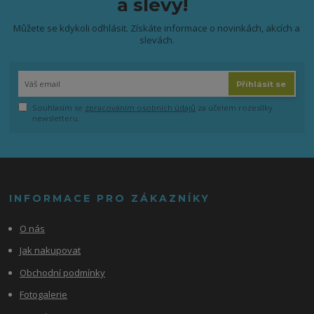
a slevy!
Můžete se kdykoli odhlásit. Získáte informace o novinkách, akcích a
slevách.
Přihlásit se
Souhlasím se
zpracováním osobních údajů
za účelem rozesílky
newsletteru.
INFORMACE PRO ZÁKAZNÍKY
O nás
Jak nakupovat
Obchodní podmínky
Fotogalerie