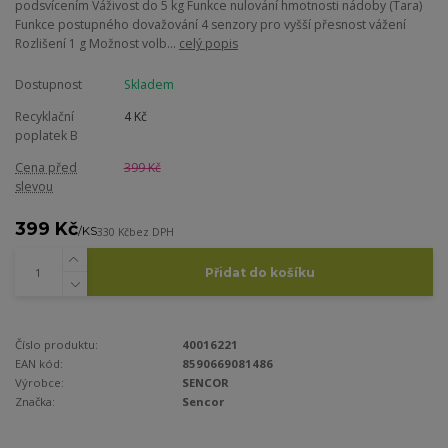
podsvícením Váživost do 5 kg Funkce nulování hmotnosti nádoby (Tara)
Funkce postupného dovažování 4 senzory pro vyšší přesnost vážení
Rozlišení 1 g Možnost volb...
celý popis
Dostupnost
Skladem
Recyklační
4 Kč
poplatek B
Cena před
399 Kč
slevou
399 Kč
/
KS
330 Kč
bez DPH
Přidat do košíku
Číslo produktu:
40016221
EAN kód:
8590669081486
Výrobce:
SENCOR
Značka:
Sencor