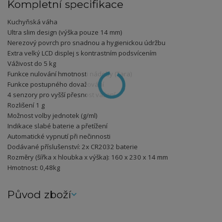
Kompletní specifikace
Kuchyňská váha
Ultra slim design (výška pouze 14 mm)
Nerezový povrch pro snadnou a hygienickou údržbu
Extra velký LCD displej s kontrastním podsvícením
Váživost do 5 kg
Funkce nulování hmotnosti nádoby (Tara)
Funkce postupného dovažování
4 senzory pro vyšší přesnost vážení
Rozlišení 1 g
Možnost volby jednotek (g/ml)
Indikace slabé baterie a přetížení
Automatické vypnutí při nečinnosti
Dodávané příslušenství: 2x CR2032 baterie
Rozměry (šířka x hloubka x výška): 160 x 230 x 14 mm
Hmotnost: 0,48kg
Původ zboží