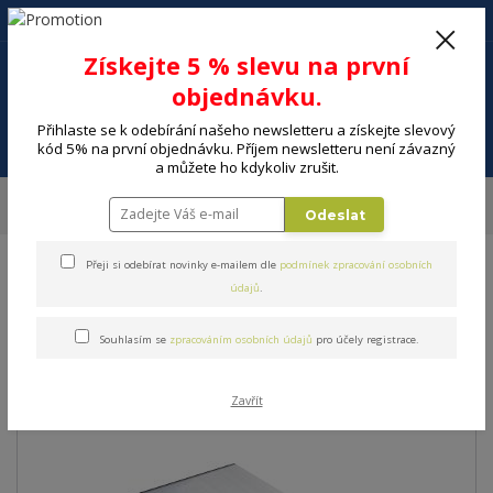
+420 602 494 600
Po-Pá, 9-16 hod.
0
Získejte 5 % slevu na první
0 Kč
objednávku.
Přihlaste se k odebírání našeho newsletteru a získejte slevový
Menu
kód 5% na první objednávku. Příjem newsletteru není závazný
a můžete ho kdykoliv zrušit.
Úvod
DOMÁCNOST
Kuchyňské pomůcky a náčiní
Kuchyňské váhy
Odeslat
Váha kuchyňská SENCOR SKS 5305
Přeji si odebírat novinky e-mailem dle
podmínek zpracování osobních
Váha kuchyňská SENCOR SKS
údajů
.
5305
Souhlasím se
zpracováním osobních údajů
pro účely registrace.
Zavřít