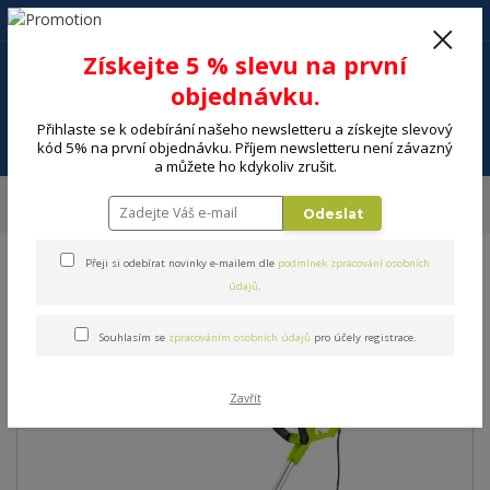
+420 602 494 600
Po-Pá, 9-16 hod.
0
Získejte 5 % slevu na první
0 Kč
objednávku.
Přihlaste se k odebírání našeho newsletteru a získejte slevový
Menu
kód 5% na první objednávku. Příjem newsletteru není závazný
a můžete ho kdykoliv zrušit.
Úvod
DÍLNA A ZAHRADA
Zahradní sekačky, nůžky, stroje
Strunové
Odeslat
sekačky
Strunová zahradní sekačka FIELDMANN FZS 2505-E
Přeji si odebírat novinky e-mailem dle
podmínek zpracování osobních
Strunová zahradní sekačka
údajů
.
FIELDMANN FZS 2505-E
Souhlasím se
zpracováním osobních údajů
pro účely registrace.
Zavřít