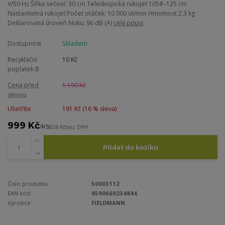
V/50 Hz Šířka sečení: 30 cm Teleskopická rukojeť 105#–125 cm
Nastavitelná rukojeť Počet otáček: 10 000 ot/min Hmotnost 2,3 kg
Deklarovaná úroveň hluku: 96 dB (A)
celý popis
Dostupnost
Skladem
Recyklační
10 Kč
poplatek B
Cena před
1 190 Kč
slevou
Ušetříte
191 Kč (
16
% sleva)
999 Kč
/
KS
826 Kč
bez DPH
Přidat do košíku
Číslo produktu:
50003112
EAN kód:
8590669234844
Výrobce:
FIELDMANN