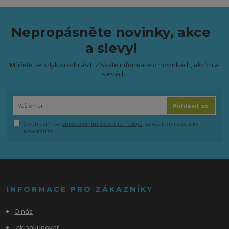
Nepropásněte novinky, akce
a slevy!
Můžete se kdykoli odhlásit. Získáte informace o novinkách, akcích a
slevách.
Přihlásit se
Souhlasím se
zpracováním osobních údajů
za účelem rozesílky
newsletteru.
INFORMACE PRO ZÁKAZNÍKY
O nás
Jak nakupovat