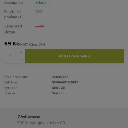
Dostupnost
Skladem
Recyklační
0 Kč
poplatek Č
Cena před
69 Kč
slevou
69 Kč
/
KS
57 Kč
bez DPH
Přidat do košíku
Číslo produktu:
35045327
EAN kód:
8590669152087
Výrobce:
SENCOR
Značka:
Sencor
Zásilkovna
7000+ výdejních míst v ČR