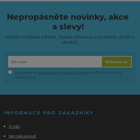
Nepropásněte novinky, akce
a slevy!
Můžete se kdykoli odhlásit. Získáte informace o novinkách, akcích a
slevách.
Přihlásit se
Souhlasím se
zpracováním osobních údajů
za účelem rozesílky
newsletteru.
INFORMACE PRO ZÁKAZNÍKY
O nás
Jak nakupovat