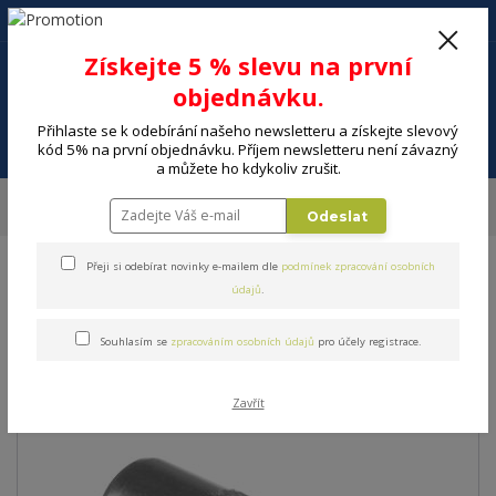
+420 602 494 600
Po-Pá, 9-16 hod.
0
Získejte 5 % slevu na první
0 Kč
objednávku.
Přihlaste se k odebírání našeho newsletteru a získejte slevový
Menu
kód 5% na první objednávku. Příjem newsletteru není závazný
a můžete ho kdykoliv zrušit.
Úvod
ELEKTRO
Energie, instalační materiál
Adaptéry, redukce
Odeslat
Redukce SENCOR SAV 186-000
Přeji si odebírat novinky e-mailem dle
podmínek zpracování osobních
Redukce SENCOR SAV 186-
údajů
.
000
Souhlasím se
zpracováním osobních údajů
pro účely registrace.
Zavřít