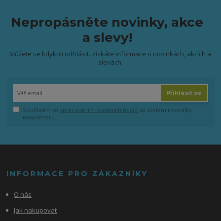
Nepropásněte novinky, akce
a slevy!
Můžete se kdykoli odhlásit. Získáte informace o novinkách, akcích a
slevách.
Přihlásit se
Souhlasím se
zpracováním osobních údajů
za účelem rozesílky
newsletteru.
INFORMACE PRO ZÁKAZNÍKY
O nás
Jak nakupovat