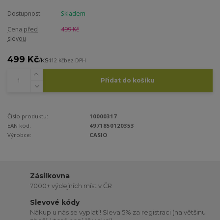
Dostupnost
Skladem
Cena před
499 Kč
slevou
499 Kč
/
KS
412 Kč
bez DPH
Přidat do košíku
Číslo produktu:
10000317
EAN kód:
4971850120353
Výrobce:
CASIO
Zásilkovna
7000+ výdejních míst v ČR
Slevové kódy
Nákup u nás se vyplatí! Sleva 5% za registraci (na většinu