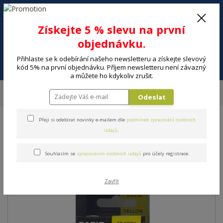
+420 602 494 600
Po-Pá, 9-16 hod.
0
Získejte 5 % slevu na první
0 Kč
objednávku.
Přihlaste se k odebírání našeho newsletteru a získejte slevový
Menu
kód 5% na první objednávku. Příjem newsletteru není závazný
a můžete ho kdykoliv zrušit.
Úvod
ELEKTRO
Kancelář
Spotřební materiál
Páska do popisovače
Odeslat
CASIO XR 12 YW1
Přeji si odebírat novinky e-mailem dle
podmínek zpracování osobních
Páska do popisovače CASIO
údajů
.
XR 12 YW1
Souhlasím se
zpracováním osobních údajů
pro účely registrace.
Zavřít