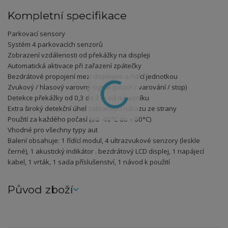
Kompletní specifikace
Parkovací sensory
Systém 4 parkovacích senzorů
Zobrazení vzdálenosti od překážky na displeji
Automatická aktivace při zařazení zpátečky
Bezdrátové propojení mezi displejem a řídící jednotkou
Zvukový / hlasový varovný signál (pozor / varování / stop)
Detekce překážky od 0,3 do 2 m od nárazníku
Extra široký detekční úhel zabraňující nárazu ze strany
Použití za každého počasí (od -40°C do + 80°C)
Vhodné pro všechny typy aut
Balení obsahuje: 1 řídící modul, 4 ultrazvukové senzory (leskle
černé), 1 akustický indikátor . bezdrátový LCD displej, 1 napájecí
kabel, 1 vrták, 1 sada příslušenství, 1 návod k použití
Původ zboží