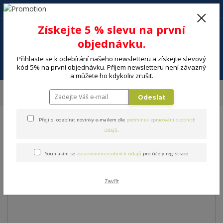
+420 602 494 600
Po-Pá, 9-16 hod.
0
Získejte 5 % slevu na první
0 Kč
objednávku.
Přihlaste se k odebírání našeho newsletteru a získejte slevový
Menu
kód 5% na první objednávku. Příjem newsletteru není závazný
a můžete ho kdykoliv zrušit.
Úvod
ELEKTRO
Auto elektronika
Parkovací senzory
Parkovací
Odeslat
senzory SENCOR SCA PARK200
Přeji si odebírat novinky e-mailem dle
podmínek zpracování osobních
Parkovací senzory SENCOR
údajů
.
SCA PARK200
Souhlasím se
zpracováním osobních údajů
pro účely registrace.
TOP produkt
Zavřít