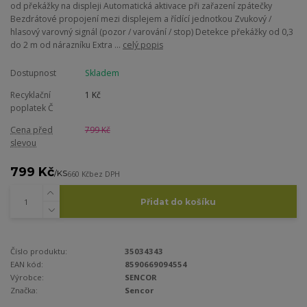
od překážky na displeji Automatická aktivace při zařazení zpátečky
Bezdrátové propojení mezi displejem a řídící jednotkou Zvukový /
hlasový varovný signál (pozor / varování / stop) Detekce překážky od 0,3
do 2 m od nárazníku Extra ...
celý popis
Dostupnost
Skladem
Recyklační
1 Kč
poplatek Č
Cena před
799 Kč
slevou
799 Kč
/
KS
660 Kč
bez DPH
Přidat do košíku
Číslo produktu:
35034343
EAN kód:
8590669094554
Výrobce:
SENCOR
Značka:
Sencor