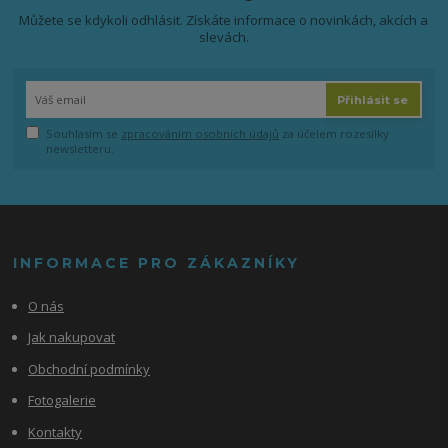
Můžete se kdykoli odhlásit. Získáte informace o novinkách, akcích a
slevách.
Přihlásit se
Souhlasím se
zpracováním osobních údajů
za účelem rozesílky
newsletteru.
INFORMACE PRO ZÁKAZNÍKY
O nás
Jak nakupovat
Obchodní podmínky
Fotogalerie
Kontakty