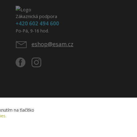
Zákaznická podpora
+420 602 494 600
Po-Pá, 9-16 hod.
eshop@esam.cz
nutím na tlačítko
ies.