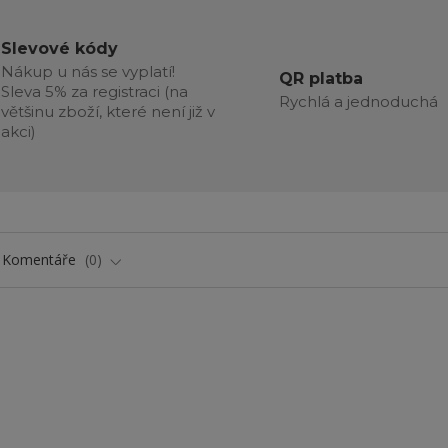
Slevové kódy
Nákup u nás se vyplatí!
QR platba
Sleva 5% za registraci (na
Rychlá a jednoduchá
většinu zboží, které není již v
akci)
Komentáře
0