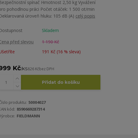
Bezpečnostní spínač Hmotnost 2,50 kg Vyvážení
pro pohodlnou práci Počet otáček: 1 500 ot/min
Deklarovaná úroveň hluku: 105 dB (A)
celý popis
Dostupnost
Skladem
Cena před slevou
1 190 Kč
Ušetříte
191 Kč (
16
% sleva)
999 Kč
/
KS
826 Kč
bez DPH
Přidat do košíku
Číslo produktu:
50004027
EAN kód:
8590669287314
Výrobce:
FIELDMANN