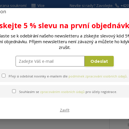
hrana soukromí
Více
Nevíte si rady? Zavolejte.
+420
ískejte 5 % slevu na první objednávk
Hleda
laste se k odebírání našeho newsletteru a získejte slevový kód 5
ní objednávku. Příjem newsletteru není závazný a můžete ho kdyk
ALÉ SPOTŘEBIČE
ELEKTRO
DÍLNA A Z
zrušit.
, stroje
Nůžky na živý plot FIELDMANN FZN 2305-E
Odeslat
Přeji si odebírat novinky e-mailem dle
podmínek zpracování osobních údajů
.
FIELDMANN FZN 2305-E
Souhlasím se
zpracováním osobních údajů
pro účely registrace.
Zavřít