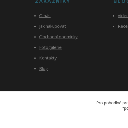
ZÁKAZNÍKY
BLO
O nás
Vide
Jak nakupovat
Recep
Obchodní podmínky
Fotogalerie
Kontakty
Blog
Pro pohodlné pro
"po