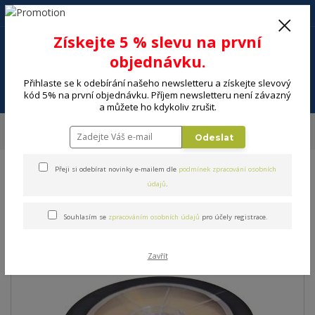
+420 602 494 600
Po-Pá, 9-16 hod.
0
Získejte 5 % slevu na první
0 Kč
objednávku.
Přihlaste se k odebírání našeho newsletteru a získejte slevový
Menu
kód 5% na první objednávku. Příjem newsletteru není závazný
a můžete ho kdykoliv zrušit.
Úvod
ELEKTRO
Telefony, GPS, wearables
Vysílačky
Média MAXELL
Odeslat
DVD-R 4,7GB 16x, 25KS
Přeji si odebírat novinky e-mailem dle
podmínek zpracování osobních
Média MAXELL DVD-R 4,7GB
údajů
.
16x, 25KS
Souhlasím se
zpracováním osobních údajů
pro účely registrace.
Zavřít