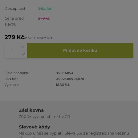
Dostupnost
Skladem
Cena před
279 Kč
slevou
279 Kč
/
KS
231 Kč
bez DPH
Přidat do košíku
Číslo produktu:
35036854
EAN kód:
4902580504878
Výrobce:
MAXELL
Zásilkovna
7000+ výdejních míst v ČR
Slevové kódy
Nákup u nás se vyplatí! Sleva 5% za registraci (na většinu