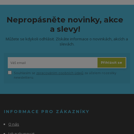
Nepropásněte novinky, akce
a slevy!
Můžete se kdykoli odhlásit. Získáte informace o novinkách, akcích a
slevách.
Přihlásit se
Souhlasím se
zpracováním osobních údajů
za účelem rozesílky
newsletteru.
INFORMACE PRO ZÁKAZNÍKY
O nás
Jak nakupovat