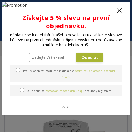
+420 602 494 600
Po-Pá, 9-16 hod.
0
Získejte 5 % slevu na první
0 Kč
objednávku.
Menu
Přihlaste se k odebírání našeho newsletteru a získejte slevový
kód 5% na první objednávku. Příjem newsletteru není závazný
a můžete ho kdykoliv zrušit.
Úvod
ELEKTRO
Energie, instalační materiál
Konektory, redukce
Konektor SENCOR SAV 125-000
Odeslat
Konektor SENCOR SAV 125-
Přeji si odebírat novinky e-mailem dle
podmínek zpracování osobních
údajů
.
000
Souhlasím se
zpracováním osobních údajů
pro účely registrace.
Zavřít