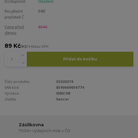
Dostupnost
Skladem
Recyklační
0 Kč
poplatek Č
Cena před
89 Kč
slevou
89 Kč
/
KS
74 Kč
bez DPH
Přidat do košíku
Číslo produktu:
35020219
EAN kód:
8590669056774
Výrobce:
SENCOR
Značka:
Sencor
Zásilkovna
7000+ výdejních míst v ČR