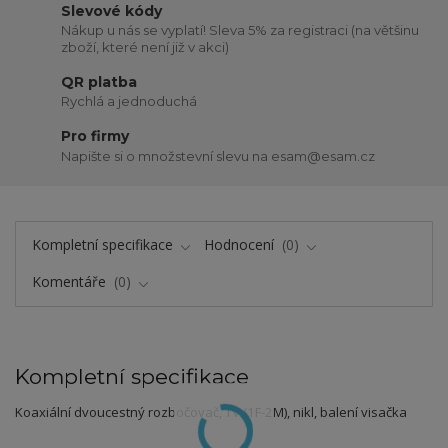
Slevové kódy
Nákup u nás se vyplatí! Sleva 5% za registraci (na většinu
zboží, které není již v akci)
QR platba
Rychlá a jednoduchá
Pro firmy
Napište si o množstevní slevu na esam@esam.cz
Kompletní specifikace
Hodnocení
0
Komentáře
0
Kompletní specifikace
Koaxiální dvoucestný rozbočovač, TV (1F-2M), nikl, balení visačka