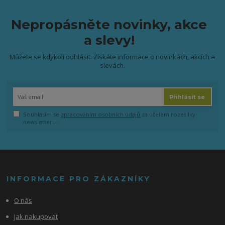
Nepropásněte novinky, akce
a slevy!
Můžete se kdykoli odhlásit. Získáte informace o novinkách, akcích a
slevách.
Přihlásit se
Souhlasím se
zpracováním osobních údajů
za účelem rozesílky
newsletteru.
INFORMACE PRO ZÁKAZNÍKY
O nás
Jak nakupovat