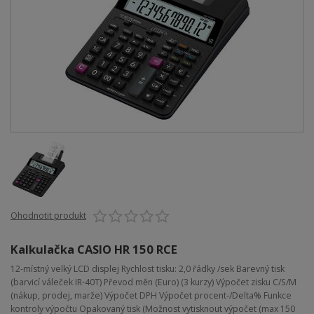
Ohodnotit produkt
Kalkulačka CASIO HR 150 RCE
12-místný velký LCD displej Rychlost tisku: 2,0 řádky /sek Barevný tisk
(barvicí váleček IR-40T) Převod měn (Euro) (3 kurzy) Výpočet zisku C/S/M
(nákup, prodej, marže) Výpočet DPH Výpočet procent-/Delta% Funkce
kontroly výpočtu Opakovaný tisk (Možnost vytisknout výpočet (max 150