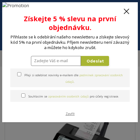
+420 602 494 600
Po-Pá, 9-16 hod.
0
Získejte 5 % slevu na první
0 Kč
objednávku.
Přihlaste se k odebírání našeho newsletteru a získejte slevový
Menu
kód 5% na první objednávku. Příjem newsletteru není závazný
a můžete ho kdykoliv zrušit.
Úvod
ELEKTRO
Kancelář
Kalkulačky, slovníky
Kalkulačka CASIO HR
Odeslat
150 RCE
Přeji si odebírat novinky e-mailem dle
podmínek zpracování osobních
Kalkulačka CASIO HR 150 RCE
údajů
.
Souhlasím se
zpracováním osobních údajů
pro účely registrace.
Zavřít