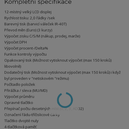
Kompletní specifikace
12-místný velký LCD displej
Rychlost tisku: 2,0 řádky /sek
Barevný tisk (barvicí váleček IR-40T)
Převod měn (Euro) (3 kurzy)
Výpočet zisku C/S/M (nákup, prodej, marže)
Výpočet DPH
Výpočet procent-/Delta%
Funkce kontroly výpočtu
Opakovaný tisk (Možnost vytisknout výpočet (max 150 kroků)
libovolně)
Dodatečný tisk (Možnost vytisknout výpočet (max 150 kroků) i když
byl proveden v "netiskovém "režimu)
Počítadlo položek
Přirážka / sleva (MU/MD)
Výpočet průměru
Opravné tlačítko
Přepínač počtu desetiných míst (0, 2, 3, ADD2)
Označení řádu-tříčislicové čárky
Tlačítko dvojité nuly
4-tlačítková paměť