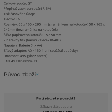
Celkový součet GT
Přepínač zaokrouhlování F, 5/4
Tisk časového údaje
Tlačítko +/-
Rozměry: 65 x 165 x 295 mm (s raménkem na kotouček) 58 x 165 x
242mm (bez raménka na kotouček)
Šířka papírového kotoučku: 57-58 mm
2 barevný tisk (barvicí váleček IR-40T)
Napájení: Baterie (4 x AA)
Síťový adapter: AD 4150 (není součástí dodávky)
Hmotnost: 495 g (bez baterií)
EAN: 4971850099673
Původ zboží
Potřebujete poradit?
Zákaznická podpora