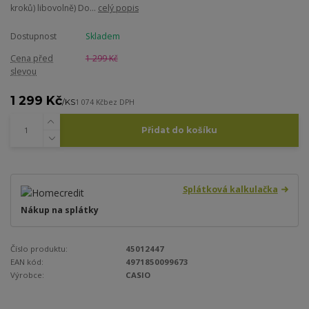
kroků) libovolně) Do...
celý popis
Dostupnost
Skladem
Cena před
1 299 Kč
slevou
1 299 Kč
/
KS
1 074 Kč
bez DPH
Přidat do košíku
Splátková kalkulačka
Nákup na splátky
Číslo produktu:
45012447
EAN kód:
4971850099673
Výrobce:
CASIO