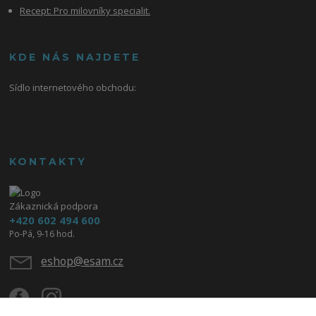
Recept: Pro milovníky specialit.
KDE NÁS NAJDETE
Sídlo internetového obchodu:
KONTAKTY
Zákaznická podpora
+420 602 494 600
Po-Pá, 9-16 hod.
eshop@esam.cz