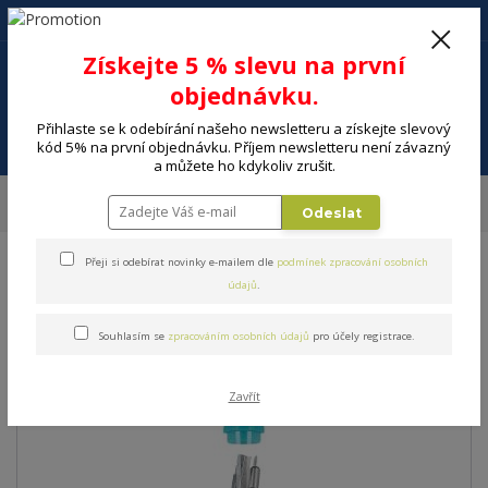
+420 602 494 600
Po-Pá, 9-16 hod.
0
Získejte 5 % slevu na první
0 Kč
objednávku.
Přihlaste se k odebírání našeho newsletteru a získejte slevový
Menu
kód 5% na první objednávku. Příjem newsletteru není závazný
a můžete ho kdykoliv zrušit.
Úvod
ELEKTRO
Telefony, GPS, wearables
Mobilní telefony
Odeslat
Mobilní telefony
Kabel DEVIA KABEL VOGUE USB A - LIGHTNING
Přeji si odebírat novinky e-mailem dle
podmínek zpracování osobních
Kabel DEVIA KABEL VOGUE
údajů
.
USB A - LIGHTNING
Souhlasím se
zpracováním osobních údajů
pro účely registrace.
Zavřít