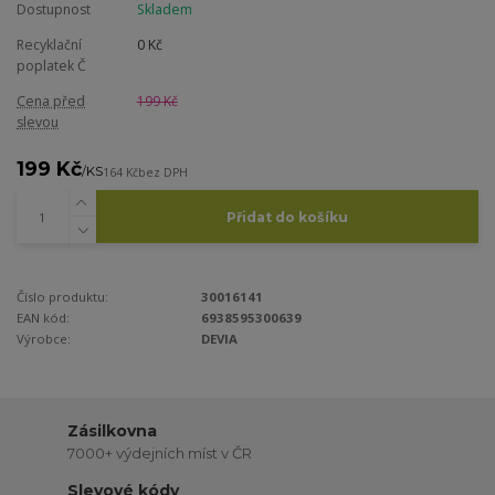
Dostupnost
Skladem
Recyklační
0 Kč
poplatek Č
Cena před
199 Kč
slevou
199 Kč
/
KS
164 Kč
bez DPH
Přidat do košíku
Číslo produktu:
30016141
EAN kód:
6938595300639
Výrobce:
DEVIA
Zásilkovna
7000+ výdejních míst v ČR
Slevové kódy