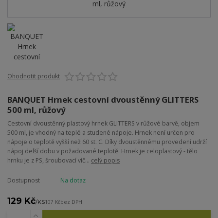
Ohodnotit produkt
BANQUET Hrnek cestovní dvoustěnný GLITTERS
500 ml, růžový
Cestovní dvoustěnný plastový hrnek GLITTERS v růžové barvě, objem
500 ml, je vhodný na teplé a studené nápoje. Hrnek není určen pro
nápoje o teplotě vyšší než 60 st. C. Díky dvoustěnnému provedení udrží
nápoj delší dobu v požadované teplotě. Hrnek je celoplastový - tělo
hrnku je z PS, šroubovací víč...
celý popis
Dostupnost
Na dotaz
129 Kč
/
KS
107 Kč
bez DPH