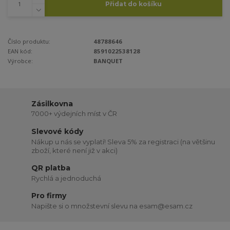
Přidat do košíku
Číslo produktu:
48788646
EAN kód:
8591022538128
Výrobce:
BANQUET
Zásilkovna
7000+ výdejních míst v ČR
Slevové kódy
Nákup u nás se vyplatí! Sleva 5% za registraci (na většinu
zboží, které není již v akci)
QR platba
Rychlá a jednoduchá
Pro firmy
Napište si o množstevní slevu na esam@esam.cz