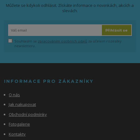
Můžete se kdykoli odhlásit. Získáte informace o novinkách, akcích a
slevách.
Přihlásit se
Souhlasím se
zpracováním osobních údajů
za účelem rozesílky
newsletteru.
INFORMACE PRO ZÁKAZNÍKY
O nás
Jak nakupovat
Obchodní podmínky
Fotogalerie
Kontakty