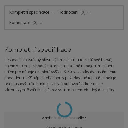
Kompletní specifikace
Hodnocení
0
Komentáře
0
Kompletní specifikace
Cestovní dvoustěnný plastový hrnek GLITTERS v růžové barvě,
objem 500 ml, je vhodný na teplé a studené nápoje. Hrnek není
určen pro nápoje o teplotě vyšší než 60 st. C. Díky dvoustěnnému
provedení udrží nápoj delší dobu v požadované teplotě. Hrnek je
celoplastový - tělo hrnku je z PS, šroubovací víčko z PP se
silikonovým těsněním a pítko z AS. Hrnek není vhodný do myčky.
Potřebujete poradit?
Zákaznická podpora