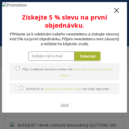
+420 602 494 600
Po-Pá, 9-16 hod.
0
Získejte 5 % slevu na první
0 Kč
objednávku.
Přihlaste se k odebírání našeho newsletteru a získejte slevový
Menu
kód 5% na první objednávku. Příjem newsletteru není závazný
a můžete ho kdykoliv zrušit.
Úvod
DOMÁCNOST
Nápoje a příprava nápojů
Termosky, termohrnky
Odeslat
Termohrnky
BANQUET Hrnek cestovní dvoustěnný GLITTERS 500 ml,
růžový
Přeji si odebírat novinky e-mailem dle
podmínek zpracování osobních
údajů
.
BANQUET Hrnek cestovní
Souhlasím se
zpracováním osobních údajů
pro účely registrace.
dvoustěnný GLITTERS 500
ml, růžový
Zavřít