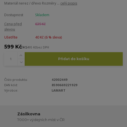
Materiál nerez / dřevo Rozměry ...
celý popis
Dostupnost
Skladem
Cena před
639 Kč
slevou
Ušetříte
40 Kč (
6
% sleva)
599 Kč
/
KS
495 Kč
bez DPH
Přidat do košíku
Číslo produktu:
42002449
EAN kód:
8590669221929
Výrobce:
LAMART
Zásilkovna
7000+ výdejních míst v ČR