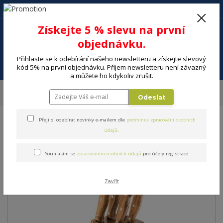
+420 602 494 600
Po-Pá, 9-16 hod.
0
Získejte 5 % slevu na první
0 Kč
objednávku.
Přihlaste se k odebírání našeho newsletteru a získejte slevový
Menu
kód 5% na první objednávku. Příjem newsletteru není závazný
a můžete ho kdykoliv zrušit.
Úvod
DOMÁCNOST
Krájení a kuchyňské nože
Sady nožů – kuchyňské
Odeslat
nože v sadě, stojany a bloky
Sada nožů LAMART LT2080
Přeji si odebírat novinky e-mailem dle
podmínek zpracování osobních
Sada nožů LAMART LT2080
údajů
.
Souhlasím se
zpracováním osobních údajů
pro účely registrace.
Zavřít