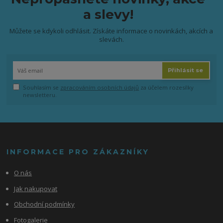
a slevy!
Můžete se kdykoli odhlásit. Získáte informace o novinkách, akcích a
slevách.
Přihlásit se
Souhlasím se
zpracováním osobních údajů
za účelem rozesílky
newsletteru.
INFORMACE PRO ZÁKAZNÍKY
O nás
Jak nakupovat
Obchodní podmínky
Fotogalerie