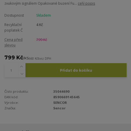
zvukovým signálem Opakované buzení Fu...
celý popis
Dostupnost
Skladem
Recyklační
4 Kč
poplatek Č
Cena před
799 Kč
slevou
799 Kč
/
KS
660 Kč
bez DPH
Přidat do košíku
Číslo produktu:
35044690
EAN kód:
8590669145645
Výrobce:
SENCOR
Značka:
Sencor