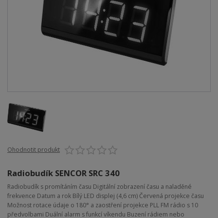
Ohodnotit produkt
Radiobudík SENCOR SRC 340
Radiobudík s promítáním času Digitální zobrazení času a naladěné
frekvence Datum a rok Bílý LED displej (4,6 cm) Červená projekce času
Možnost rotace údaje o 180° a zaostření projekce PLL FM rádio s 10
předvolbami Duální alarm s funkcí víkendu Buzení rádiem nebo