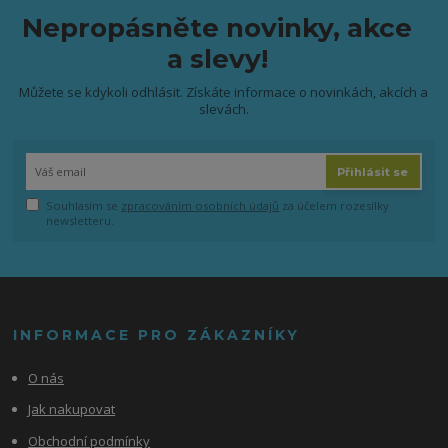
Nepropásněte novinky, akce
a slevy!
Můžete se kdykoli odhlásit. Získáte informace o novinkách, akcích a
slevách.
Přihlásit se
Souhlasím se
zpracováním osobních údajů
za účelem rozesílky
newsletteru.
INFORMACE PRO ZÁKAZNÍKY
O nás
Jak nakupovat
Obchodní podmínky