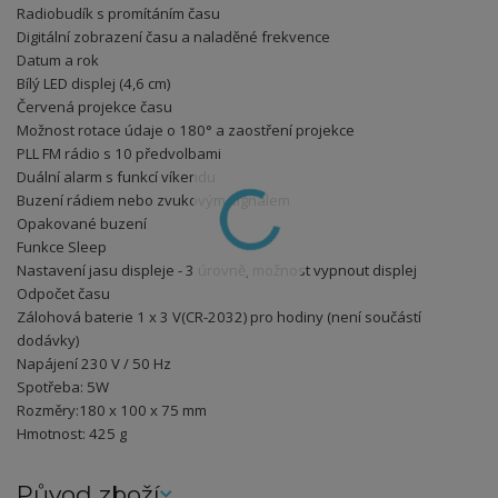
Radiobudík s promítáním času
Digitální zobrazení času a naladěné frekvence
Datum a rok
Bílý LED displej (4,6 cm)
Červená projekce času
Možnost rotace údaje o 180° a zaostření projekce
PLL FM rádio s 10 předvolbami
Duální alarm s funkcí víkendu
Buzení rádiem nebo zvukovým signálem
Opakované buzení
Funkce Sleep
Nastavení jasu displeje - 3 úrovně, možnost vypnout displej
Odpočet času
Zálohová baterie 1 x 3 V(CR-2032) pro hodiny (není součástí
dodávky)
Napájení 230 V / 50 Hz
Spotřeba: 5W
Rozměry:180 x 100 x 75 mm
Hmotnost: 425 g
Původ zboží