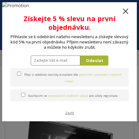
+420 602 494 600
Po-Pá, 9-16 hod.
0
Získejte 5 % slevu na první
0 Kč
objednávku.
Přihlaste se k odebírání našeho newsletteru a získejte slevový
Menu
kód 5% na první objednávku. Příjem newsletteru není závazný
a můžete ho kdykoliv zrušit.
Úvod
ELEKTRO
Audio
Radiopřijímače
Radiobudík SENCOR SRC
Odeslat
340
Přeji si odebírat novinky e-mailem dle
podmínek zpracování osobních
Radiobudík SENCOR SRC 340
údajů
.
Souhlasím se
zpracováním osobních údajů
pro účely registrace.
Zavřít