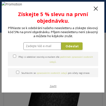
+420 602 494 600
Po-Pá, 9-16 hod.
0
Získejte 5 % slevu na první
0 Kč
objednávku.
Menu
Přihlaste se k odebírání našeho newsletteru a získejte slevový
kód 5% na první objednávku. Příjem newsletteru není závazný
a můžete ho kdykoliv zrušit.
Úvod
Příslušenství k odsavači par PHILCO Filtr s aktivním uhlíkem CAN2
Odeslat
Příslušenství k odsavači par
Přeji si odebírat novinky e-mailem dle
podmínek zpracování osobních
PHILCO Filtr s aktivním
údajů
.
uhlíkem CAN2
Souhlasím se
zpracováním osobních údajů
pro účely registrace.
Zavřít