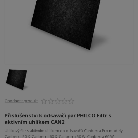
Ohodnotit produkt
Příslušenství k odsavači par PHILCO Filtr s
aktivním uhlíkem CAN2
Uhlíkový filtr s aktivním uhlíkem do odsavačů Canberra Pro modely:
Canberra 50 X, Canberra 60 X, Canberra 50 W, Canberra 60 W