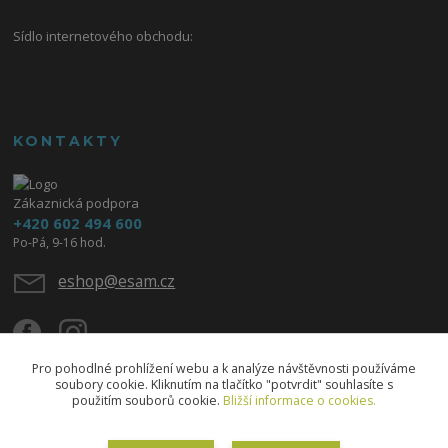
Sídlo internetového obchodu:
KONTAKTY
Zákaznická podpora
+420 602 494 600
Po-Pá, 9-16 hod.
eshop@esam.cz
Pro pohodlné prohlížení webu a k analýze návštěvnosti používáme
soubory cookie. Kliknutím na tlačítko "potvrdit" souhlasíte s
použitím souborů cookie.
Bližší informace o cookies.
Upravit sběr cookies.