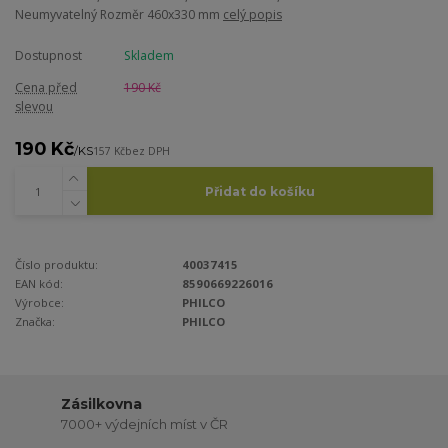
Neumyvatelný Rozměr 460x330 mm
celý popis
Dostupnost
Skladem
Cena před
190 Kč
slevou
190 Kč
/
KS
157 Kč
bez DPH
Přidat do košíku
Číslo produktu:
40037415
EAN kód:
8590669226016
Výrobce:
PHILCO
Značka:
PHILCO
Zásilkovna
7000+ výdejních míst v ČR