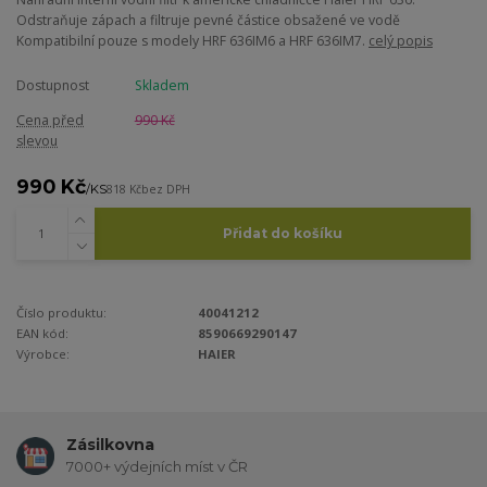
Odstraňuje zápach a filtruje pevné částice obsažené ve vodě
Kompatibilní pouze s modely HRF 636IM6 a HRF 636IM7.
celý popis
Dostupnost
Skladem
Cena před
990 Kč
slevou
990 Kč
/
KS
818 Kč
bez DPH
Přidat do košíku
Číslo produktu:
40041212
EAN kód:
8590669290147
Výrobce:
HAIER
Zásilkovna
7000+ výdejních míst v ČR