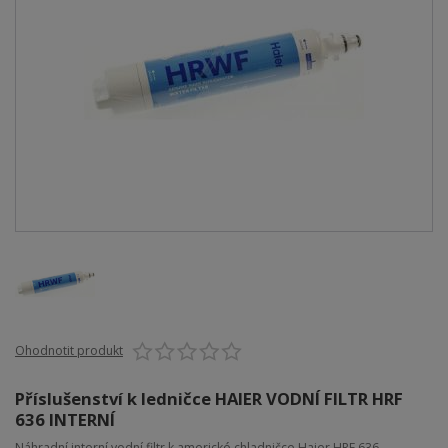
Ohodnotit produkt
Příslušenství k ledničce HAIER VODNÍ FILTR HRF
636 INTERNÍ
Náhradní interní vodní filtr k americké chladničce Haier HRF 636.