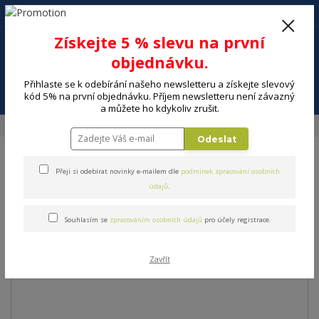
+420 602 494 600
Po-Pá, 9-16 hod.
0
Získejte 5 % slevu na první
0 Kč
objednávku.
Přihlaste se k odebírání našeho newsletteru a získejte slevový
Menu
kód 5% na první objednávku. Příjem newsletteru není závazný
a můžete ho kdykoliv zrušit.
Úvod
Příslušenství k ledničce HAIER VODNÍ FILTR HRF 636 INTERNÍ
Odeslat
Příslušenství k ledničce
Přeji si odebírat novinky e-mailem dle
podmínek zpracování osobních
údajů
.
HAIER VODNÍ FILTR HRF 636
INTERNÍ
Souhlasím se
zpracováním osobních údajů
pro účely registrace.
Zavřít