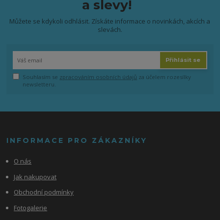
a slevy!
Můžete se kdykoli odhlásit. Získáte informace o novinkách, akcích a
slevách.
Přihlásit se
Souhlasím se
zpracováním osobních údajů
za účelem rozesílky
newsletteru.
INFORMACE PRO ZÁKAZNÍKY
O nás
Jak nakupovat
Obchodní podmínky
Fotogalerie