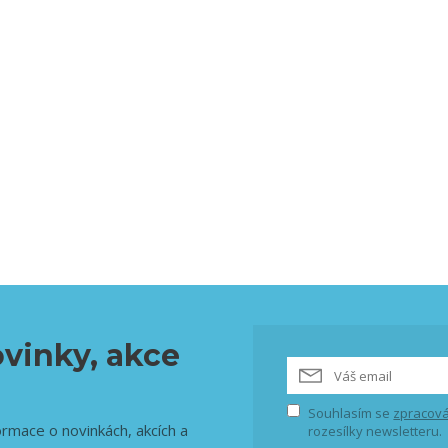
vinky, akce
Souhlasím se
zpracová
ormace o novinkách, akcích a
rozesílky newsletteru.