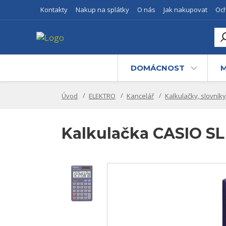
Kontakty
Nakup na splátky
O nás
Jak nakupovat
Oc
DOMÁCNOST
M
Úvod
ELEKTRO
Kancelář
Kalkulačky, slovníky
Kalkulačka CASIO SL