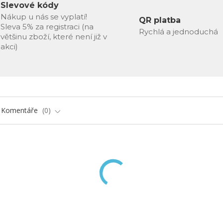
Slevové kódy
Nákup u nás se vyplatí!
QR platba
Sleva 5% za registraci (na
Rychlá a jednoduchá
většinu zboží, které není již v
akci)
Komentáře
0