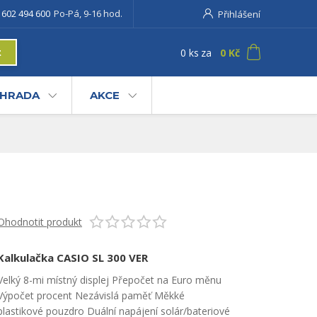
 602 494 600
Po-Pá, 9-16 hod.
Přihlášení
0
ks
za
0 Kč
t
AHRADA
AKCE
Ohodnotit produkt
Kalkulačka CASIO SL 300 VER
Velký 8-mi místný displej Přepočet na Euro měnu
Výpočet procent Nezávislá paměť Měkké
plastikové pouzdro Duální napájení solár/bateriové