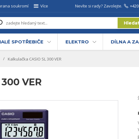
hrana soukromí
Více
Nevíte si rady? Zavolejte.
+420
Hleda
ALÉ SPOTŘEBIČE
ELEKTRO
DÍLNA A Z
Kalkulačka CASIO SL 300 VER
 300 VER