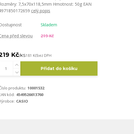
Rozměry: 7,5x70x118,5mm Hmotnost: 50g EAN
4971850172659
celý popis
Dostupnost
Skladem
Cena před slevou
219 Kč
219 Kč
/
KS
181 Kč
bez DPH
Přidat do košíku
Číslo produktu:
10001532
EAN kód:
4549526613760
Výrobce:
CASIO