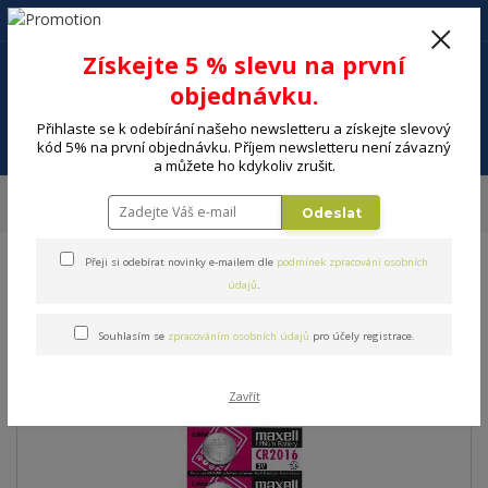
+420 602 494 600
Po-Pá, 9-16 hod.
0
Získejte 5 % slevu na první
0 Kč
objednávku.
Přihlaste se k odebírání našeho newsletteru a získejte slevový
Menu
kód 5% na první objednávku. Příjem newsletteru není závazný
a můžete ho kdykoliv zrušit.
Úvod
ELEKTRO
Energie, instalační materiál
Baterie
Baterie
Odeslat
MAXELL CR2016 1BP
Přeji si odebírat novinky e-mailem dle
podmínek zpracování osobních
Baterie MAXELL CR2016 1BP
údajů
.
Souhlasím se
zpracováním osobních údajů
pro účely registrace.
Zavřít