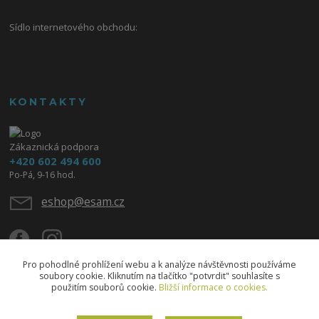
Sídlo internetového obchodu:
KONTAKTY
Zákaznická podpora
+420 602 494 600
Po-Pá, 9-16 hod.
eshop@esam.cz
Pro pohodlné prohlížení webu a k analýze návštěvnosti používáme
soubory cookie. Kliknutím na tlačítko "potvrdit" souhlasíte s
použitím souborů cookie.
Bližší informace o cookies.
Upravit sběr cookies.