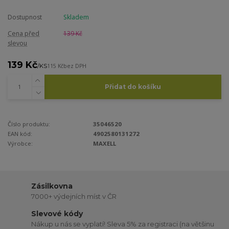
Dostupnost
Skladem
Cena před
139 Kč
slevou
139 Kč
/
KS
115 Kč
bez DPH
Přidat do košíku
Číslo produktu:
35046520
EAN kód:
4902580131272
Výrobce:
MAXELL
Zásilkovna
7000+ výdejních míst v ČR
Slevové kódy
Nákup u nás se vyplatí! Sleva 5% za registraci (na většinu