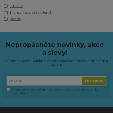
ELEKTRO
Energie, instalační materiál
Baterie
Nepropásněte novinky, akce
a slevy!
Můžete se kdykoli odhlásit. Získáte informace o novinkách, akcích a
slevách.
Přihlásit se
Souhlasím se
zpracováním osobních údajů
za účelem rozesílky
newsletteru.