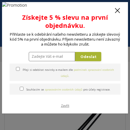
+420 602 494 600
Po-Pá, 9-16 hod.
0
Získejte 5 % slevu na první
0 Kč
objednávku.
Přihlaste se k odebírání našeho newsletteru a získejte slevový
Menu
kód 5% na první objednávku. Příjem newsletteru není závazný
a můžete ho kdykoliv zrušit.
Úvod
ELEKTRO
Energie, instalační materiál
Audio-video kabely
Odeslat
CINCH (RCA) KABEL SENCOR SAV 107-015
Přeji si odebírat novinky e-mailem dle
podmínek zpracování osobních
CINCH (RCA) KABEL SENCOR
údajů
.
SAV 107-015
Souhlasím se
zpracováním osobních údajů
pro účely registrace.
Zavřít