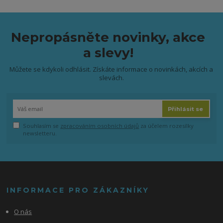
Nepropásněte novinky, akce
a slevy!
Můžete se kdykoli odhlásit. Získáte informace o novinkách, akcích a
slevách.
Přihlásit se
Souhlasím se
zpracováním osobních údajů
za účelem rozesílky
newsletteru.
INFORMACE PRO ZÁKAZNÍKY
O nás