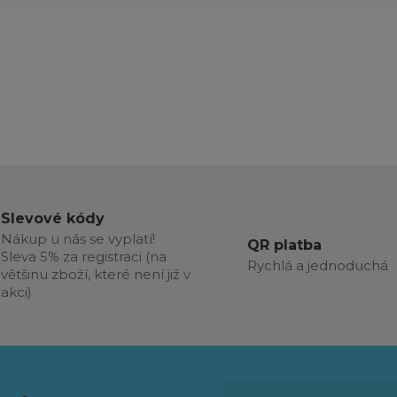
Slevové kódy
Nákup u nás se vyplatí!
QR platba
Sleva 5% za registraci (na
Rychlá a jednoduchá
většinu zboží, které není již v
akci)