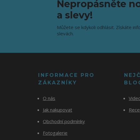
Nepropásněte no
a slevy!
Můžete se kdykoli odhlásit. Získáte inf
slevách.
INFORMACE PRO
NEJ
ZÁKAZNÍKY
BLO
O nás
Vide
Jak nakupovat
Recep
Obchodní podmínky
Fotogalerie