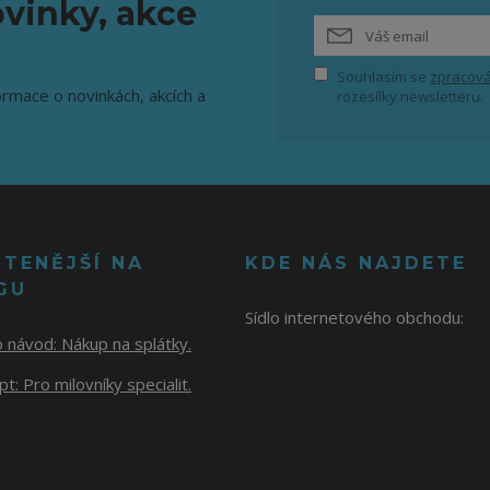
vinky, akce
Souhlasím se
zpracová
ormace o novinkách, akcích a
rozesílky newsletteru.
ČTENĚJŠÍ NA
KDE NÁS NAJDETE
GU
Sídlo internetového obchodu:
o návod:
Nákup na splátky.
t: Pro milovníky specialit.