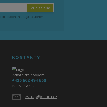
Přihlásit se
ním osobních údajů
za účelem
KONTAKTY
Zákaznická podpora
+420 602 494 600
Po-Pá, 9-16 hod.
eshop@esam.cz