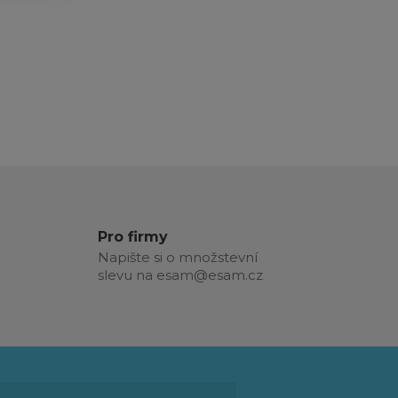
Pro firmy
Napište si o množstevní
slevu na esam@esam.cz