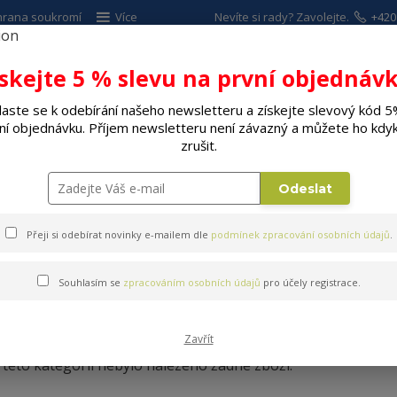
hrana soukromí
Více
Nevíte si rady? Zavolejte.
+420
ískejte 5 % slevu na první objednávk
Hleda
laste se k odebírání našeho newsletteru a získejte slevový kód 5
ní objednávku. Příjem newsletteru není závazný a můžete ho kdyk
ALÉ SPOTŘEBIČE
ELEKTRO
DÍLNA A Z
zrušit.
avače popela
Odeslat
Přeji si odebírat novinky e-mailem dle
podmínek zpracování osobních údajů
.
Souhlasím se
zpracováním osobních údajů
pro účely registrace.
Vysavače popela
Zavřít
 této kategorii nebylo nalezeno žádné zboží.