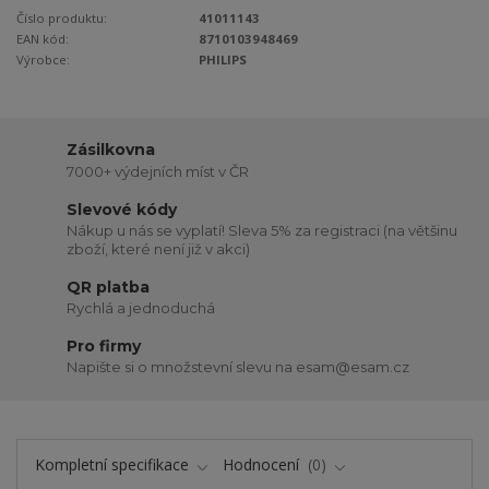
Číslo produktu:
41011143
EAN kód:
8710103948469
Výrobce:
PHILIPS
Zásilkovna
7000+ výdejních míst v ČR
Slevové kódy
Nákup u nás se vyplatí! Sleva 5% za registraci (na většinu
zboží, které není již v akci)
QR platba
Rychlá a jednoduchá
Pro firmy
Napište si o množstevní slevu na esam@esam.cz
Kompletní specifikace
Hodnocení
0