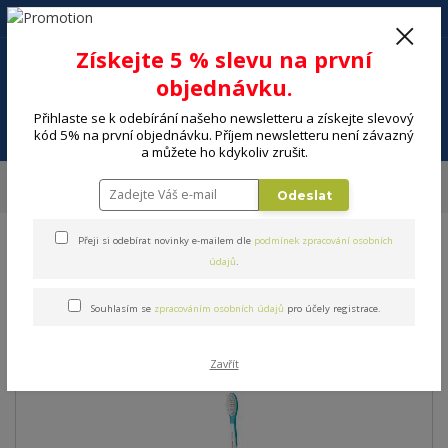
+420 602 494 600
Po-Pá, 9-16 hod.
0
Získejte 5 % slevu na první
0 Kč
objednávku.
Přihlaste se k odebírání našeho newsletteru a získejte slevový
Menu
kód 5% na první objednávku. Příjem newsletteru není závazný
a můžete ho kdykoliv zrušit.
Úvod
MALÉ SPOTŘEBIČE
Krása a zdraví
Osobní hygiena
Zubní
Odeslat
kartáčky
Sonický zubní kartáček PHILIPS Sonicare HX6352/42
Přeji si odebírat novinky e-mailem dle
podmínek zpracování osobních
Sonický zubní kartáček
údajů
.
PHILIPS Sonicare HX6352/42
Souhlasím se
zpracováním osobních údajů
pro účely registrace.
Zavřít