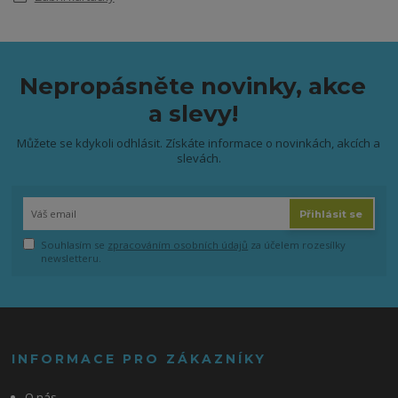
Nepropásněte novinky, akce
a slevy!
Můžete se kdykoli odhlásit. Získáte informace o novinkách, akcích a
slevách.
Přihlásit se
Souhlasím se
zpracováním osobních údajů
za účelem rozesílky
newsletteru.
INFORMACE PRO ZÁKAZNÍKY
O nás