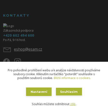
KONTAKTY
Zákaznická podpora
+420 602 494 600
Po-Pá, 9-16 hod.
eshop@esam.cz
Pro pohodlné prohlížení webu a k analýze návštěvnosti používáme
soubory cookie. Kliknutím na tlačítko "potvrdit" souhlasíte s
použitím souborů cookie.
Bližší informace o cookies.
Upravit sběr cookies.
Nastavení
Souhlasím
Copyright © 2020 ESAM - Eva Skřižovská
Souhlas můžete odmítnout
zde
.
Vytvořeno na
Eshop-rychle.cz