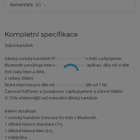
Komentáře
0
Kompletní specifikace
Zubní kartáček
Dětský sonický kartáček Philips Sonicare for Kids s připojením
Bluetooth umožňuje interakci se zábavnou aplikací, díky níž si děti
čistí zuby lépe a déle.
2 režimy čištění
Nízká intenzita pro děti od 3 let a vyšší pro děti od 7 let
Časovač KidTimer a Quadpacer zajišťují jemné a účinné čištění
O 75% efektivnější než manuální dětský kartáček
Balení obsahuje:
1 sonický kartáček Sonicare for Kids s Bluetooth,
1 dětská hlavice Standard (7+),
1 dětská hlavice Mini (3+),
1 nabíječka,