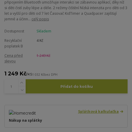
připojením Bluetooth umožňuje interakci se zábavnou aplikací, díky níž
si děti čistí zuby lépe a déle. 2 režimy čištění Nízká intenzita pro děti od 3
let a vyšší pro děti od 7 let Časovač KidTimer a Quadpacer zajišťují
jemné a účinn...
celý popis
Dostupnost
Skladem
Recyklační
4 Kč
poplatek B
Cena před
1 249 Kč
slevou
1 249 Kč
/
KS
1 032 Kč
bez DPH
Přidat do košíku
Splátková kalkulačka
Nákup na splátky