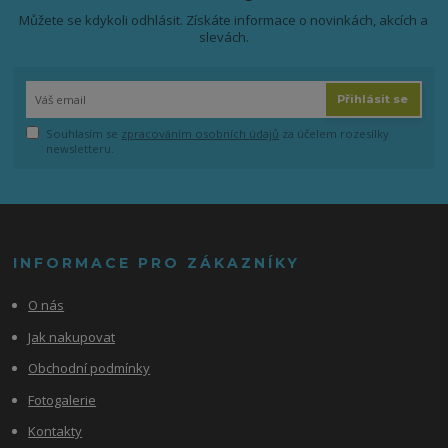
Můžete se kdykoli odhlásit. Získáte informace o novinkách, akcích a
slevách.
Přihlásit se
Souhlasím se
zpracováním osobních údajů
za účelem rozesílky
newsletteru.
INFORMACE PRO ZÁKAZNÍKY
O nás
Jak nakupovat
Obchodní podmínky
Fotogalerie
Kontakty