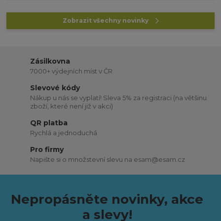
Zobrazit všechny novinky
Zásilkovna
7000+ výdejních míst v ČR
Slevové kódy
Nákup u nás se vyplatí! Sleva 5% za registraci (na většinu
zboží, které není již v akci)
QR platba
Rychlá a jednoduchá
Pro firmy
Napište si o množstevní slevu na esam@esam.cz
Nepropásněte novinky, akce
a slevy!