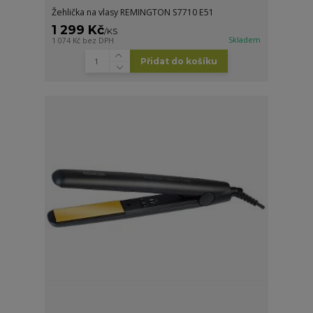
Žehlička na vlasy REMINGTON S7710 E51
1 299 Kč
/
KS
Skladem
1 074 Kč
bez DPH
Přidat do košíku