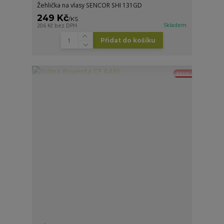
Žehlička na vlasy SENCOR SHI 131GD
249 Kč
/
KS
Skladem
206 Kč
bez DPH
Přidat do košíku
Akce