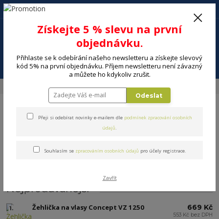
+420 602 494 600
Po-Pá, 9-16 hod.
0
Získejte 5 % slevu na první
0 Kč
objednávku.
Přihlaste se k odebírání našeho newsletteru a získejte slevový
Menu
kód 5% na první objednávku. Příjem newsletteru není závazný
a můžete ho kdykoliv zrušit.
Úvod
MALÉ SPOTŘEBIČE
Krása a zdraví
Vlasy a vousy
Žehličky
Odeslat
Přeji si odebírat novinky e-mailem dle
podmínek zpracování osobních
údajů
.
Souhlasím se
zpracováním osobních údajů
pro účely registrace.
Žehličky
Zavřít
Nejprodávanější
Žehlička na vlasy Concept VZ 1250
669 Kč
1.
553 Kč bez DPH