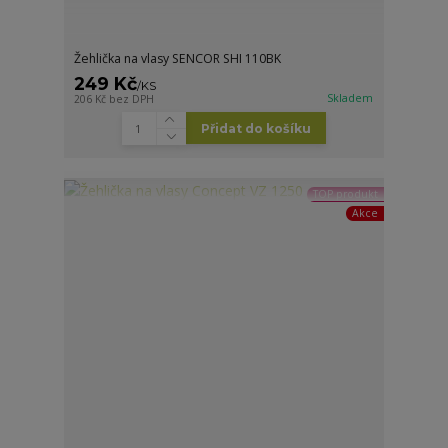
Žehlička na vlasy SENCOR SHI 110BK
249 Kč
/
KS
Skladem
206 Kč
bez DPH
Přidat do košíku
TOP produkt
Akce