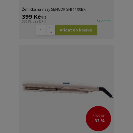
Žehlička na vlasy SENCOR SHI 1100BK
399 Kč
/
KS
Skladem
330 Kč
bez DPH
Přidat do košíku
2 979 Kč
- 33 %