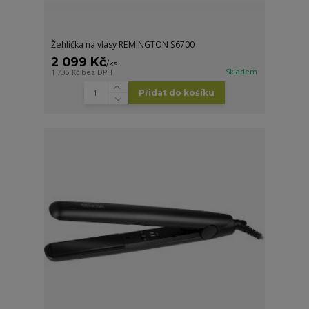
Žehlička na vlasy REMINGTON S6700
2 099 Kč
/
ks
Skladem
1 735 Kč
bez DPH
Přidat do košíku