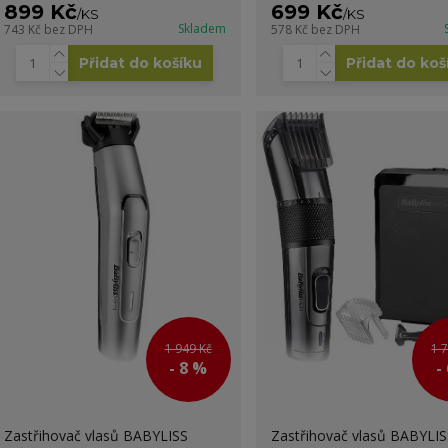
899 Kč
699 Kč
/
KS
/
KS
Skladem
743 Kč
bez DPH
578 Kč
bez DPH
Přidat do košíku
Přidat do koš
1 949 Kč
1 
- 8 %
-
Zastřihovač vlasů BABYLISS
Zastřihovač vlasů BABYLIS