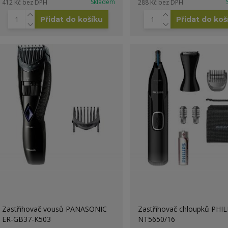
Skladem
412 Kč
bez DPH
288 Kč
bez DPH
Přidat do košíku
Přidat do koš
Zastřihovač vousů PANASONIC
Zastřihovač chloupků PHIL
ER-GB37-K503
NT5650/16