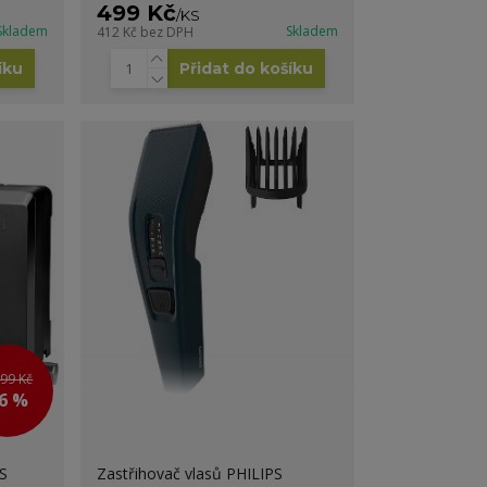
499 Kč
/
KS
Skladem
Skladem
412 Kč
bez DPH
íku
Přidat do košíku
799 Kč
 6 %
S
Zastřihovač vlasů PHILIPS