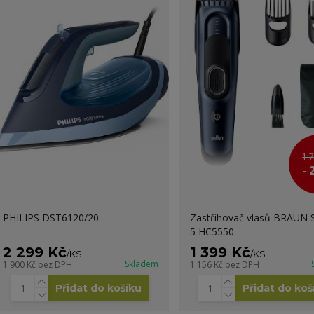
1 
- 
PHILIPS DST6120/20
Zastřihovač vlasů BRAUN S
5 HC5550
2 299 Kč
1 399 Kč
/
KS
/
KS
Skladem
1 900 Kč
bez DPH
1 156 Kč
bez DPH
Přidat do košíku
Přidat do koš