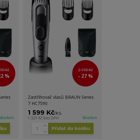
799 Kč
2 199 Kč
22 %
- 27 %
eries
Zastřihovač vlasů BRAUN Series
7 HC7590
1 599 Kč
/
KS
Skladem
Skladem
1 321 Kč
bez DPH
íku
Přidat do košíku