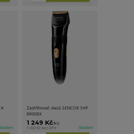
TA
Zastřihovač vlasů SENCOR SHP
8900BK
1 249 Kč
/
KS
Skladem
Skladem
1 032 Kč
bez DPH