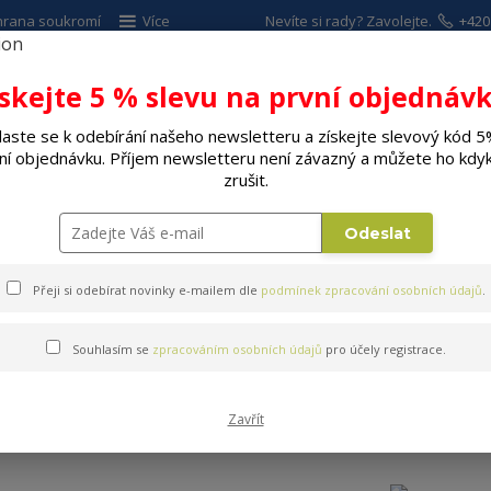
hrana soukromí
Více
Nevíte si rady? Zavolejte.
+420
ískejte 5 % slevu na první objednávk
Hleda
laste se k odebírání našeho newsletteru a získejte slevový kód 5
ní objednávku. Příjem newsletteru není závazný a můžete ho kdyk
ALÉ SPOTŘEBIČE
ELEKTRO
DÍLNA A Z
zrušit.
y a vousy
Zastřihovače
Odeslat
Přeji si odebírat novinky e-mailem dle
podmínek zpracování osobních údajů
.
Souhlasím se
zpracováním osobních údajů
pro účely registrace.
Zavřít