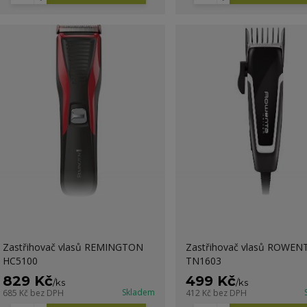
Zastřihovač vlasů REMINGTON
Zastřihovač vlasů ROWEN
HC5100
TN1603
829 Kč
499 Kč
/
ks
/
ks
Skladem
685 Kč
bez DPH
412 Kč
bez DPH