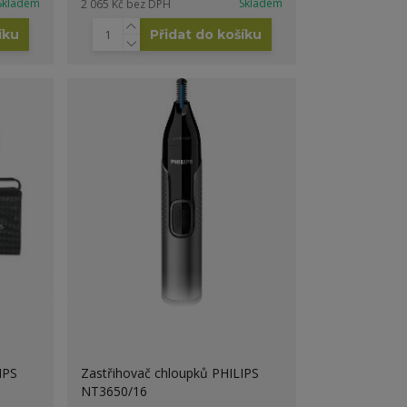
Skladem
Skladem
2 065 Kč
bez DPH
íku
Přidat do košíku
IPS
Zastřihovač chloupků PHILIPS
NT3650/16