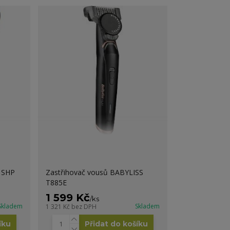
 SHP
Zastřihovač vousů BABYLISS
T885E
1 599 Kč
/
ks
Skladem
Skladem
1 321 Kč
bez DPH
íku
Přidat do košíku