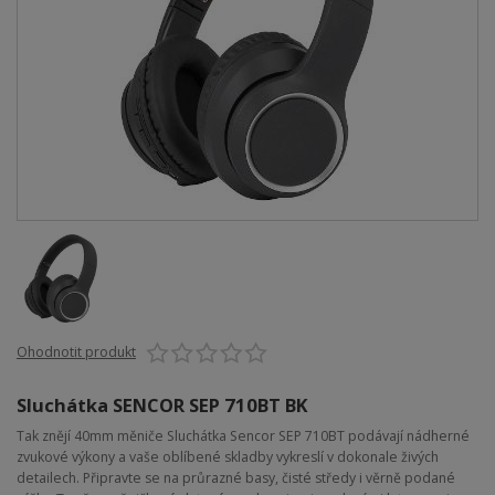
Ohodnotit produkt
Sluchátka SENCOR SEP 710BT BK
Tak znějí 40mm měniče Sluchátka Sencor SEP 710BT podávají nádherné
zvukové výkony a vaše oblíbené skladby vykreslí v dokonale živých
detailech. Připravte se na průrazné basy, čisté středy i věrně podané