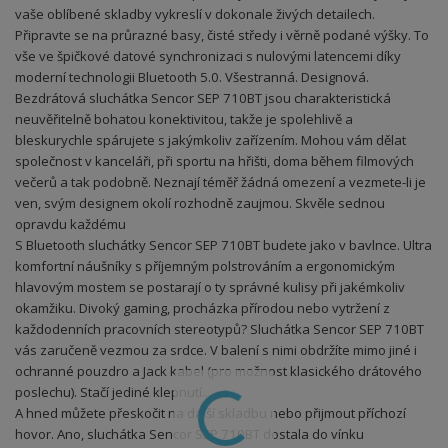
vaše oblíbené skladby vykreslí v dokonale živých detailech.
Připravte se na průrazné basy, čisté středy i věrně podané výšky. To
vše ve špičkové datové synchronizaci s nulovými latencemi díky
moderní technologii Bluetooth 5.0. Všestranná. Designová.
Bezdrátová sluchátka Sencor SEP 710BT jsou charakteristická
neuvěřitelně bohatou konektivitou, takže je spolehlivě a
bleskurychle spárujete s jakýmkoliv zařízením. Mohou vám dělat
společnost v kanceláři, při sportu na hřišti, doma během filmových
večerů a tak podobně. Neznají téměř žádná omezení a vezmete-li je
ven, svým designem okolí rozhodně zaujmou. Skvěle sednou
opravdu každému
S Bluetooth sluchátky Sencor SEP 710BT budete jako v bavlnce. Ultra
komfortní náušníky s příjemným polstrováním a ergonomickým
hlavovým mostem se postarají o ty správné kulisy při jakémkoliv
okamžiku. Divoký gaming, procházka přírodou nebo vytržení z
každodenních pracovních stereotypů? Sluchátka Sencor SEP 710BT
vás zaručeně vezmou za srdce. V balení s nimi obdržíte mimo jiné i
ochranné pouzdro a Jack kabel (pro možnost klasického drátového
poslechu). Stačí jediné klepnutí...
A hned můžete přeskočit na další skladbu nebo přijmout příchozí
hovor. Ano, sluchátka Sencor SEP 710BT dostala do vínku