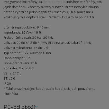
integrované mikrofony, takže streamy a handsfree telefonáty jsou
jejich doménou. Všechny aktivity si navíc užijete nezvykle dlouho –
baterie vydrží na jedno nabití až luxusních 30 h a současně ji
kdykoliv rychlé doplníte šťávu. S micro-USB, a to za pouhé 3 h.
průměr reproduktoru: Ø 40 mm
Impedance: 32 Ω +/- 10 %
Frekvenční rozsah: 20 Hz - 20 kHz
Citlivost: 99 dB +/- 2 dB /1 mW (hladina akust. tlaku při 1 kHz)
Citlivost mikrofonu: -45 dB±2dB
Typ baterie: 3,7V, 400mAh Li-ion
Doba nabíjení: 3 h
Doba přehrávání: 30 h
Konektor: Micro USB
Váha: 217 g
BT: v5.0
IP 20
Příslušenství: nabíjecí kabel, audio kabel Jack-Jack, pouzdro na
sluchátka
Původ zboží