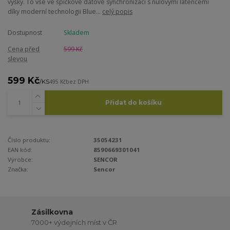
výšky. To vše ve špičkové datové synchronizaci s nulovými latencemi
díky moderní technologii Blue...
celý popis
Dostupnost
Skladem
Cena před
599 Kč
slevou
599 Kč
/
KS
495 Kč
bez DPH
Přidat do košíku
Číslo produktu:
35054231
EAN kód:
8590669301041
Výrobce:
SENCOR
Značka:
Sencor
Zásilkovna
7000+ výdejních míst v ČR