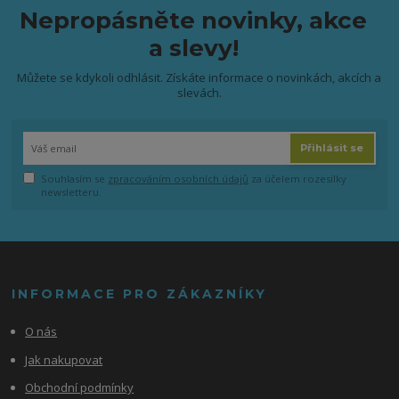
Nepropásněte novinky, akce
a slevy!
Můžete se kdykoli odhlásit. Získáte informace o novinkách, akcích a
slevách.
Přihlásit se
Souhlasím se
zpracováním osobních údajů
za účelem rozesílky
newsletteru.
INFORMACE PRO ZÁKAZNÍKY
O nás
Jak nakupovat
Obchodní podmínky