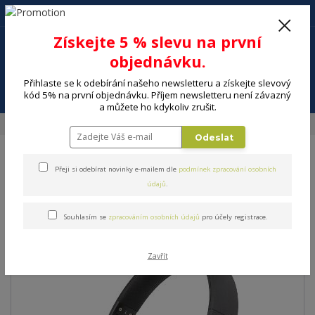
+420 602 494 600
Po-Pá, 9-16 hod.
0
Získejte 5 % slevu na první
0 Kč
objednávku.
Přihlaste se k odebírání našeho newsletteru a získejte slevový
Menu
kód 5% na první objednávku. Příjem newsletteru není závazný
a můžete ho kdykoliv zrušit.
Úvod
ELEKTRO
Audio
Sluchátka
Sluchátka SENCOR SEP 710BT BK
Odeslat
Sluchátka SENCOR SEP 710BT
Přeji si odebírat novinky e-mailem dle
podmínek zpracování osobních
údajů
.
BK
Souhlasím se
zpracováním osobních údajů
pro účely registrace.
Zavřít