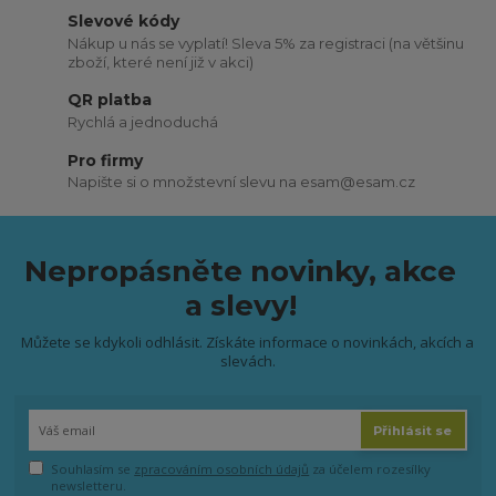
Slevové kódy
Nákup u nás se vyplatí! Sleva 5% za registraci (na většinu
zboží, které není již v akci)
QR platba
Rychlá a jednoduchá
Pro firmy
Napište si o množstevní slevu na esam@esam.cz
Nepropásněte novinky, akce
a slevy!
Můžete se kdykoli odhlásit. Získáte informace o novinkách, akcích a
slevách.
Přihlásit se
Souhlasím se
zpracováním osobních údajů
za účelem rozesílky
newsletteru.