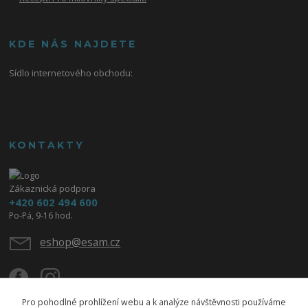
KDE NÁS NAJDETE
Sídlo internetového obchodu:
KONTAKTY
Zákaznická podpora
+420 602 494 600
Po-Pá, 9-16 hod.
eshop@esam.cz
Pro pohodlné prohlížení webu a k analýze návštěvnosti používáme