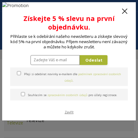
+420 602 494 600
Po-Pá, 9-16 hod.
0
Získejte 5 % slevu na první
0 Kč
objednávku.
Přihlaste se k odebírání našeho newsletteru a získejte slevový
Menu
kód 5% na první objednávku. Příjem newsletteru není závazný
a můžete ho kdykoliv zrušit.
Úvod
ELEKTRO
Projekční technika
Příslušenství PT
Odeslat
Přeji si odebírat novinky e-mailem dle
podmínek zpracování osobních
údajů
.
Souhlasím se
zpracováním osobních údajů
pro účely registrace.
Příslušenství PT
Zavřít
Televize